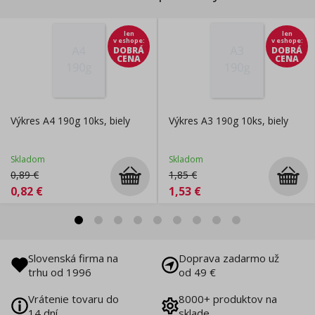
len
len
v eshope
:
v eshope
:
DOBRÁ
DOBRÁ
CENA
CENA
Výkres A4 190g 10ks, biely
Výkres A3 190g 10ks, biely
Skladom
Skladom
0,89
€
1,85
€
0,82
€
1,53
€
Slovenská firma na
Doprava zadarmo už
trhu od 1996
od 49 €
Vrátenie tovaru do
8000+ produktov na
14 dní
sklade