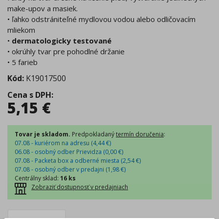
make-upov a masiek.
• ľahko odstrániteľné mydlovou vodou alebo odličovacím
mliekom
•
dermatologicky testované
• okrúhly tvar pre pohodlné držanie
• 5 farieb
Kód:
K19017500
Cena s DPH
:
5,15
€
Tovar je skladom.
Predpokladaný
termín doručenia
:
07.08 - kuriérom na adresu (
4,44
€
)
06.08 - osobný odber Prievidza (
0,00
€
)
07.08 - Packeta box a odberné miesta (
2,54
€
)
07.08 - osobný odber v predajni (
1,98
€
)
Centrálny sklad
:
16 ks
Zobraziť dostupnosť v predajniach