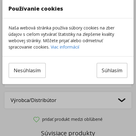
–
+
Používanie cookies
Do košíka
Naša webová stránka používa súbory cookies na zber
údajov s cieľom vytvárať štatistiky na zlepšenie kvality
Pri nákupe za
ďalších
49.00
€
webovej stránky. Môžete prijať alebo odmietnuť
získate
dopravu zadarmo.
spracovanie cookies.
Viac informácií
Nesúhlasím
Súhlasím
Rozdávame
darčeky
na podporu vzdelávania.
Nakúpte za
ďalších
40,00
€
a získate
darček zadarmo.
Výrobca/Distribútor
pridať produkt medzi obľúbené
Súvisiace produkty