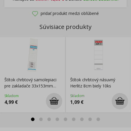
pridať produkt medzi obľúbené
Súvisiace produkty
Štítok chrbtový samolepiaci
Štítok chrbtový násuvný
pre zakladače 33x153mm
Herlitz 8cm biely 10ks
biely
Skladom
Skladom
4,99
€
1,09
€