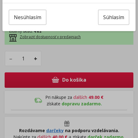
10.08 - kuriérom na adresu (
4,44
€
)
10.08 - osobný odber Prievidza (
0,00
€
)
10.08 - Packeta box a odberné miesta (
2,54
€
)
Nesúhlasím
Súhlasím
10.08 - osobný odber v predajni (
1,98
€
)
Centrálny sklad
:
0 ks
Externý sklad
:
4 ks
Zobraziť dostupnosť v predajniach
–
+
Do košíka
Pri nákupe za
ďalších
49.00
€
získate
dopravu zadarmo.
Rozdávame
darčeky
na podporu vzdelávania.
Nakúpte za
ďalších
40,00
€
a získate
darček zadarmo.