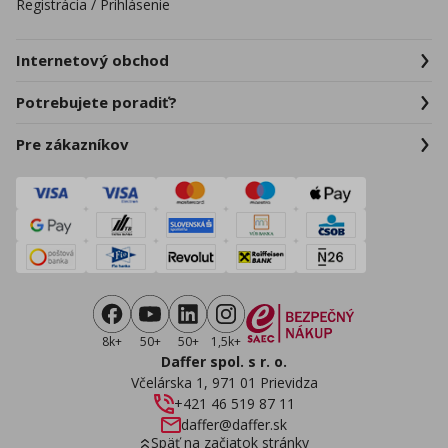
Registrácia / Prihlásenie
Internetový obchod
Potrebujete poradiť?
Pre zákazníkov
8k+
50+
50+
1,5k+
Daffer spol. s r. o.
Včelárska 1, 971 01 Prievidza
+421 46 519 87 11
daffer@daffer.sk
Späť na začiatok stránky