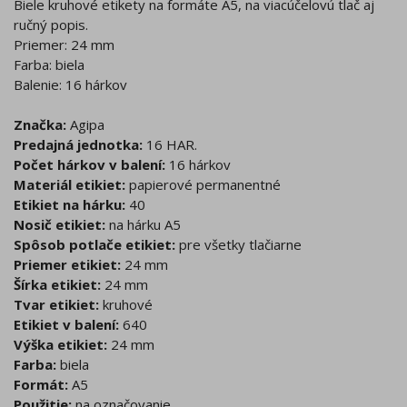
Biele kruhové etikety na formáte A5, na viacúčelovú tlač aj
ručný popis.
Priemer: 24 mm
Farba: biela
Balenie: 16 hárkov
Značka:
Agipa
Predajná jednotka:
16 HAR.
Počet hárkov v balení:
16 hárkov
Materiál etikiet:
papierové permanentné
Etikiet na hárku:
40
Nosič etikiet:
na hárku A5
Spôsob potlače etikiet:
pre všetky tlačiarne
Priemer etikiet:
24 mm
Šírka etikiet:
24 mm
Tvar etikiet:
kruhové
Etikiet v balení:
640
Výška etikiet:
24 mm
Farba:
biela
Formát:
A5
Použitie:
na označovanie