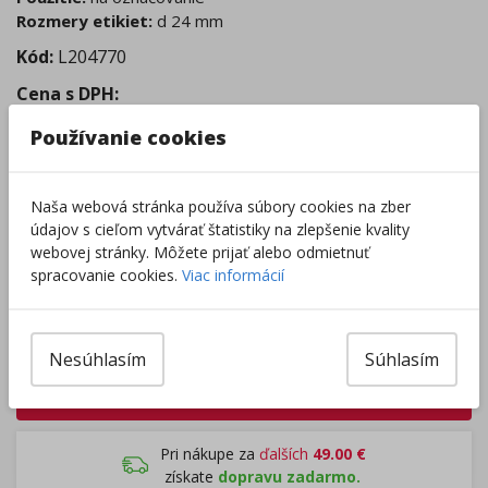
Rozmery etikiet:
d 24 mm
Kód:
L204770
Cena s DPH
:
4,78
€
Používanie cookies
Tovar je skladom.
Dodanie 2 - 5 dní
Centrálny sklad
:
0 ks
Naša webová stránka používa súbory cookies na zber
Externý sklad
:
2 ks
údajov s cieľom vytvárať štatistiky na zlepšenie kvality
Zobraziť dostupnosť v predajniach
webovej stránky. Môžete prijať alebo odmietnuť
spracovanie cookies.
Viac informácií
–
+
Nesúhlasím
Súhlasím
Do košíka
Pri nákupe za
ďalších
49.00
€
získate
dopravu zadarmo.