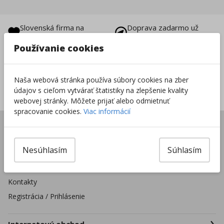
Slovenská firma na
Doprava zadarmo už
trhu od 1996
od 49 €
Používanie cookies
Vrátenie tovaru do
8000+ produktov na
14 dní
sklade
Naša webová stránka používa súbory cookies na zber
Sieť predajní po celej
údajov s cieľom vytvárať štatistiky na zlepšenie kvality
SR
webovej stránky. Môžete prijať alebo odmietnuť
spracovanie cookies.
Viac informácií
Úvod
Predajne
Nesúhlasím
Súhlasím
Pre školské zariadenia
Firmy a organizácie
Kontakty
Registrácia / Prihlásenie