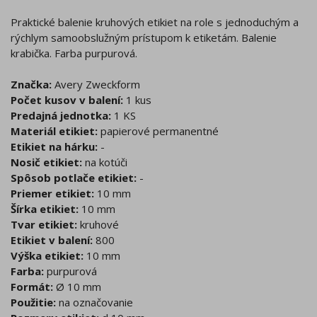
Praktické balenie kruhových etikiet na role s jednoduchým a
rýchlym samoobslužným prístupom k etiketám. Balenie
krabička. Farba purpurová.
Značka:
Avery Zweckform
Počet kusov v balení:
1 kus
Predajná jednotka:
1 KS
Materiál etikiet:
papierové permanentné
Etikiet na hárku:
-
Nosič etikiet:
na kotúči
Spôsob potlače etikiet:
-
Priemer etikiet:
10 mm
Šírka etikiet:
10 mm
Tvar etikiet:
kruhové
Etikiet v balení:
800
Výška etikiet:
10 mm
Farba:
purpurová
Formát:
Ø 10 mm
Použitie:
na označovanie