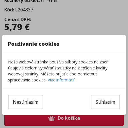
Rozmery etikiet:
d 10 mm
Kód:
L204837
Cena s DPH
:
5,79
€
Tovar je skladom.
Predpokladaný
termín doručenia
:
Používanie cookies
12.08 - kuriérom na adresu (
4,44
€
)
11.08 - osobný odber Prievidza (
0,00
€
)
12.08 - Packeta box a odberné miesta (
2,54
€
)
Naša webová stránka používa súbory cookies na zber
12.08 - osobný odber v predajni (
1,98
€
)
údajov s cieľom vytvárať štatistiky na zlepšenie kvality
Centrálny sklad
:
0 ks
Externý sklad
:
8 ks
webovej stránky. Môžete prijať alebo odmietnuť
Zobraziť dostupnosť v predajniach
spracovanie cookies.
Viac informácií
–
+
Nesúhlasím
Súhlasím
Do košíka