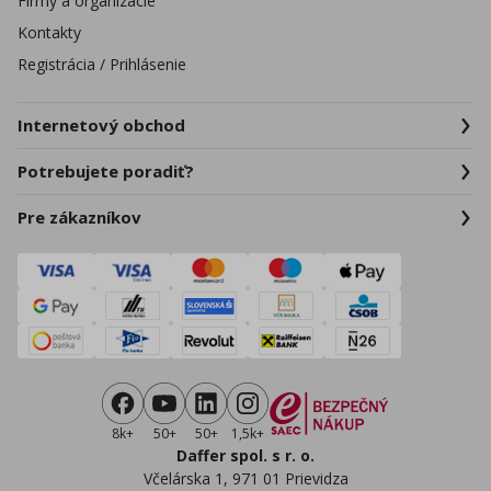
Firmy a organizácie
Kontakty
Registrácia / Prihlásenie
Internetový obchod
Potrebujete poradiť?
Pre zákazníkov
8k+
50+
50+
1,5k+
Daffer spol. s r. o.
Včelárska 1, 971 01 Prievidza