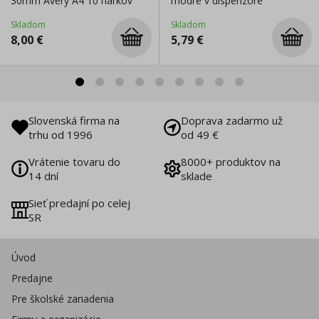
30mm Avery A4 10 hárkov
modré v dispenzore
Skladom
Skladom
8,00
€
5,79
€
Slovenská firma na
Doprava zadarmo už
trhu od 1996
od 49 €
Vrátenie tovaru do
8000+ produktov na
14 dní
sklade
Sieť predajní po celej
SR
Úvod
Predajne
Pre školské zariadenia