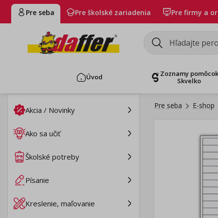
Pre seba
Pre školské zariadenia
Pre firmy a o
Zoznamy pomôco
Úvod
Skvelko
Pre seba
E-shop
Akcia / Novinky
Ako sa učiť
Školské potreby
Písanie
Kreslenie, maľovanie