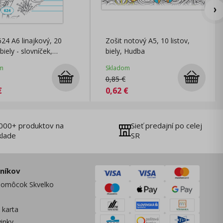
624 A6 linajkový, 20
Zošit notový A5, 10 listov,
 biely - slovníček,
biely, Hudba
a
m
Skladom
0,85
€
€
0,62
€
000+ produktov na
Sieť predajní po celej
klade
SR
zníkov
omôcok Skvelko
 karta
vinky