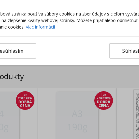
ová stránka používa súbory cookies na zber údajov s cieľom vytvár
ky na zlepšenie kvality webovej stránky. Môžete prijať alebo odmietnuť
nie cookies.
Viac informácií
Výro
esúhlasím
Súhlas
rodukty
len
len
v eshope
:
v eshope
:
DOBRÁ
DOBRÁ
CENA
CENA