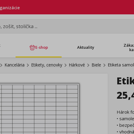
rganizácie
k
Záka
E-shop
Aktuality
ka
Kancelária
Etikety, cenovky
Hárkové
Biele
Etiketa samo
Eti
25
Hárok f
• samole
• bezpeč
• vhodná