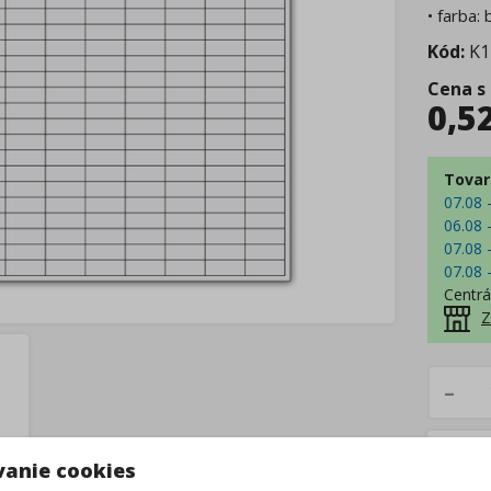
• farba: 
Kód:
K1
Cena s
0,5
Tovar
07.08 
06.08 
07.08 
07.08 
Centrá
Z
–
vanie cookies