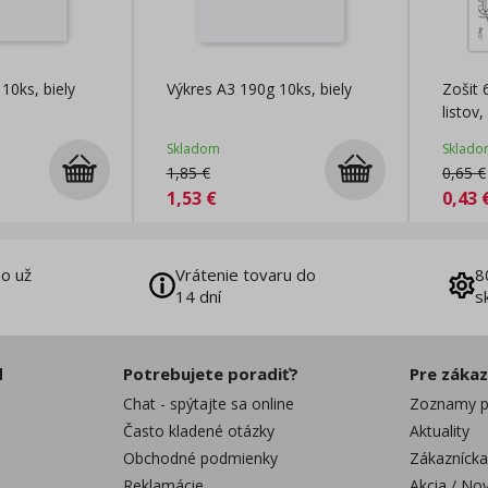
10ks, biely
Výkres A3 190g 10ks, biely
Zošit 
listov,
Prírod
Skladom
Sklado
1,85
€
0,65
€
1,53
€
0,43
o už
Vrátenie tovaru do
8
14 dní
s
d
Potrebujete poradiť?
Pre záka
Chat - spýtajte sa online
Zoznamy p
Často kladené otázky
Aktuality
Obchodné podmienky
Zákaznícka
Reklamácie
Akcia / No