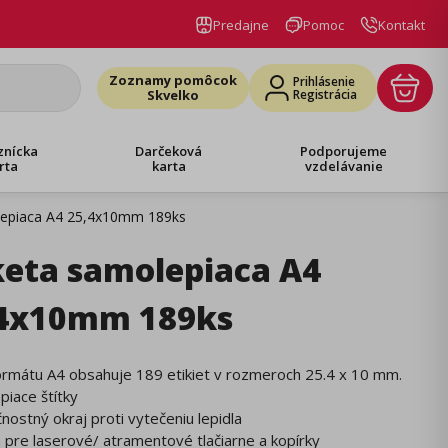
Predajne
Pomoc
Kontakt
Zoznamy pomôcok
Prihlásenie
Skvelko
Registrácia
znícka
Darčeková
Podporujeme
rta
karta
vzdelávanie
lepiaca A4 25,4x10mm 189ks
keta samolepiaca A4
,4x10mm 189ks
ormátu A4 obsahuje 189 etikiet v rozmeroch 25.4 x 10 mm.
piace štítky
nostný okraj proti vytečeniu lepidla
 pre laserové/ atramentové tlačiarne a kopírky