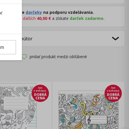
Rozdávame
darčeky
na podporu vzdelávania.
ať
Nakúpte za
ďalších
40,00
€
a získate
darček zadarmo.
bca/Distribútor
ím
pridať produkt medzi obľúbené
len
len
v eshope
:
v eshope
:
DOBRÁ
DOBRÁ
CENA
CENA