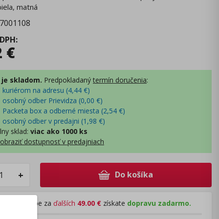
biela, matná
7001108
 DPH
:
2
€
 je skladom.
Predpokladaný
termín doručenia
:
- kuriérom na adresu (
4,44
€
)
- osobný odber Prievidza (
0,00
€
)
- Packeta box a odberné miesta (
2,54
€
)
- osobný odber v predajni (
1,98
€
)
lny sklad
:
viac ako 1000 ks
obraziť dostupnosť v predajniach
Do košíka
+
Pri nákupe za
ďalších
49.00
€
získate
dopravu zadarmo.