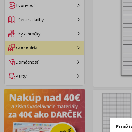
Tvorivosť
Učenie a knihy
Hry a hračky
Kancelária
Domácnosť
Párty
Použí