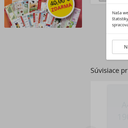
Naša web
štatisti
spracova
N
Súvisiace p