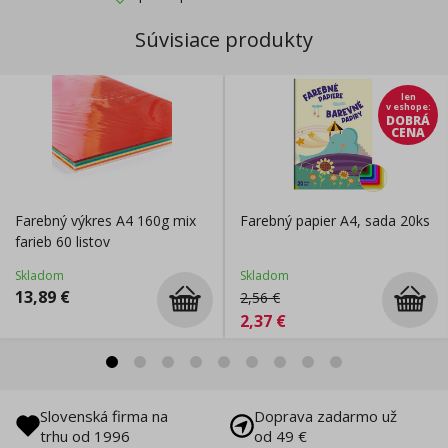
Súvisiace produkty
len
v eshope
:
DOBRÁ
CENA
Farebný výkres A4 160g mix
Farebný papier A4, sada 20ks
farieb 60 listov
Skladom
Skladom
13,89
€
2,56
€
2,37
€
Slovenská firma na
Doprava zadarmo už
trhu od 1996
od 49 €