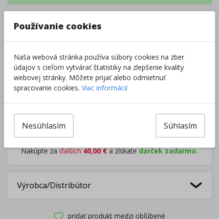
Používanie cookies
–
+
Naša webová stránka používa súbory cookies na zber
Do košíka
údajov s cieľom vytvárať štatistiky na zlepšenie kvality
webovej stránky. Môžete prijať alebo odmietnuť
spracovanie cookies.
Viac informácií
Pri nákupe za
ďalších
49.00
€
získate
dopravu zadarmo.
Nesúhlasím
Súhlasím
Rozdávame
darčeky
na podporu vzdelávania.
Nakúpte za
ďalších
40,00
€
a získate
darček zadarmo.
Výrobca/Distribútor
pridať produkt medzi obľúbené