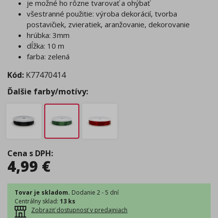
je možné ho rôzne tvarovať a ohýbať
všestranné použitie: výroba dekorácií, tvorba
postavičiek, zvieratiek, aranžovanie, dekorovanie
hrúbka: 3mm
dĺžka: 10 m
farba: zelená
Kód:
K77470414
Ďalšie farby/motívy:
Cena s DPH
:
4,99
€
Tovar je skladom.
Dodanie 2 - 5 dní
Centrálny sklad
:
13 ks
Zobraziť dostupnosť v predajniach