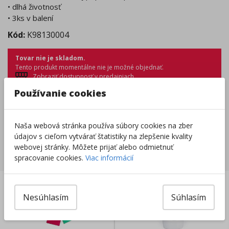
• dlhá životnosť
• 3ks v balení
Kód:
K98130004
Tovar nie je skladom.
Tento produkt momentálne nie je možné objednať.
Zobraziť dostupnosť v predajniach
Používanie cookies
Výrobca/Distribútor
Naša webová stránka používa súbory cookies na zber
údajov s cieľom vytvárať štatistiky na zlepšenie kvality
webovej stránky. Môžete prijať alebo odmietnuť
Súvisiace produkty
spracovanie cookies.
Viac informácií
Nesúhlasím
Súhlasím