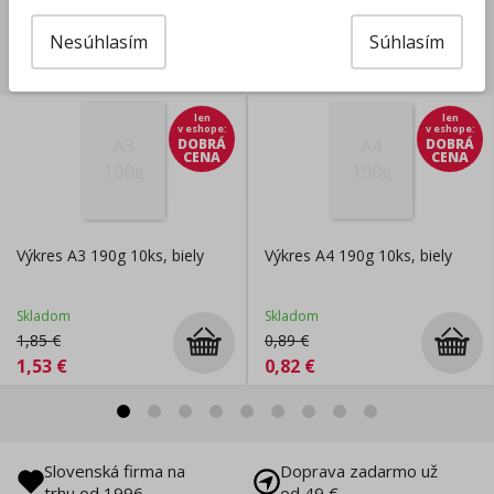
Nesúhlasím
Súhlasím
Súvisiace produkty
len
len
v eshope
:
v eshope
:
DOBRÁ
DOBRÁ
CENA
CENA
Výkres A3 190g 10ks, biely
Výkres A4 190g 10ks, biely
Skladom
Skladom
1,85
€
0,89
€
1,53
€
0,82
€
Slovenská firma na
Doprava zadarmo už
trhu od 1996
od 49 €