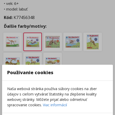
• vek: 6+
• model: labuť
Kód:
K77456348
Ďalšie farby/motívy:
Používanie cookies
Tovar nie je skladom.
Tento produkt momentálne nie je možné objednať.
Naša webová stránka používa súbory cookies na zber
Zobraziť dostupnosť v predajniach
údajov s cieľom vytvárať štatistiky na zlepšenie kvality
webovej stránky. Môžete prijať alebo odmietnuť
spracovanie cookies.
Viac informácií
Výrobca/Distribútor