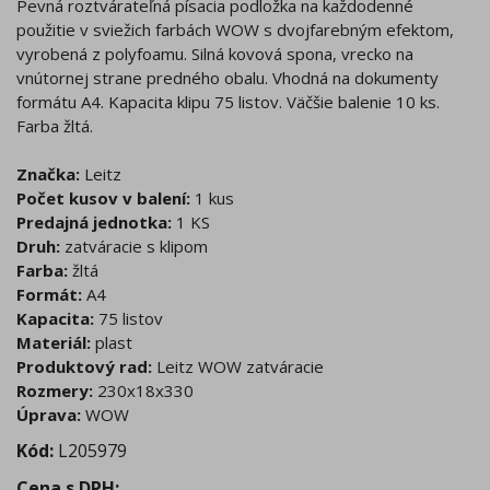
Pevná roztvárateľná písacia podložka na každodenné
použitie v sviežich farbách WOW s dvojfarebným efektom,
vyrobená z polyfoamu. Silná kovová spona, vrecko na
vnútornej strane predného obalu. Vhodná na dokumenty
formátu A4. Kapacita klipu 75 listov. Väčšie balenie 10 ks.
Farba žltá.
Značka:
Leitz
Počet kusov v balení:
1 kus
Predajná jednotka:
1 KS
Druh:
zatváracie s klipom
Farba:
žltá
Formát:
A4
Kapacita:
75 listov
Materiál:
plast
Produktový rad:
Leitz WOW zatváracie
Rozmery:
230x18x330
Úprava:
WOW
Kód:
L205979
Cena s DPH
: