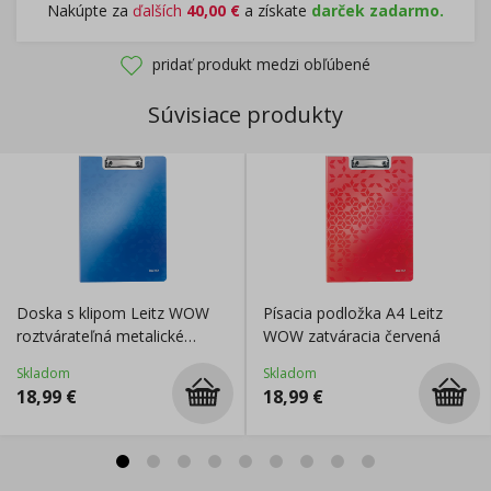
Nakúpte za
ďalších
40,00
€
a získate
darček zadarmo.
pridať produkt medzi obľúbené
Súvisiace produkty
Doska s klipom Leitz WOW
Písacia podložka A4 Leitz
roztvárateľná metalické
WOW zatváracia červená
modré
Skladom
Skladom
18,99
€
18,99
€