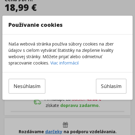
18,99
€
Tovar je skladom.
Dodanie 2 - 5 dní
Používanie cookies
Centrálny sklad
:
0 ks
Externý sklad
:
2 ks
Zobraziť dostupnosť v predajniach
Naša webová stránka používa súbory cookies na zber
údajov s cieľom vytvárať štatistiky na zlepšenie kvality
webovej stránky. Môžete prijať alebo odmietnuť
–
+
spracovanie cookies.
Viac informácií
Do košíka
Nesúhlasím
Súhlasím
Pri nákupe za
ďalších
49.00
€
získate
dopravu zadarmo.
Rozdávame
darčeky
na podporu vzdelávania.