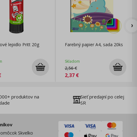
ové lepidlo Pritt 20g
Farebný papier A4, sada 20ks
m
Skladom
2,56
€
€
2,37
€
000+ produktov na
Sieť predajní po celej
klade
SR
zníkov
omôcok Skvelko