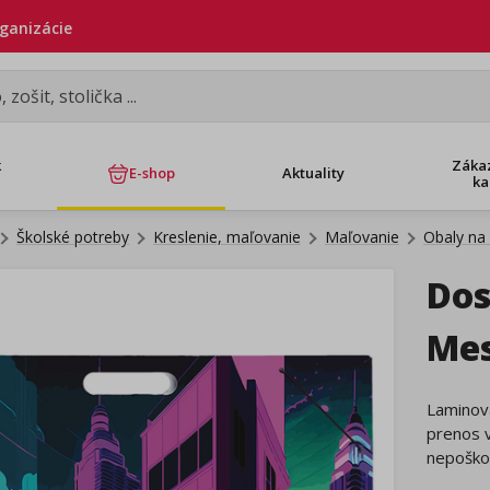
rganizácie
k
Záka
E-shop
Aktuality
ka
Školské potreby
Kreslenie, maľovanie
Maľovanie
Obaly na
Dos
Me
Laminova
prenos v
nepoško