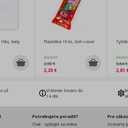
10ks, biely
Plastelína 10 ks, Koh-i-noor
Tyčink
Skladom
Sklado
2,90
€
3,64
€
2,20
€
2,81
o už
Vrátenie tovaru do
8
14 dní
s
d
Potrebujete poradiť?
Pre záka
Chat - spýtajte sa online
Zoznamy p