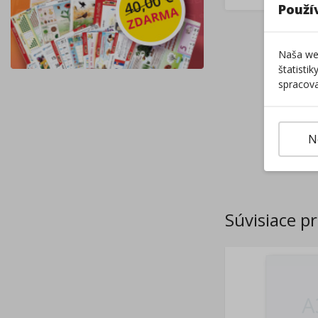
Použí
Naša web
štatisti
spracova
N
Súvisiace p