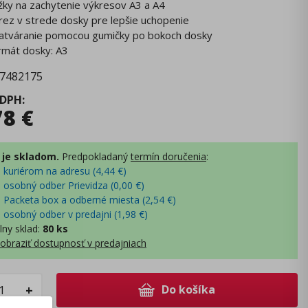
žky na zachytenie výkresov A3 a A4
rez v strede dosky pre lepšie uchopenie
atváranie pomocou gumičky po bokoch dosky
rmát dosky: A3
7482175
 DPH
:
78
€
 je skladom.
Predpokladaný
termín doručenia
:
- kuriérom na adresu (
4,44
€
)
- osobný odber Prievidza (
0,00
€
)
- Packeta box a odberné miesta (
2,54
€
)
- osobný odber v predajni (
1,98
€
)
lny sklad
:
80 ks
obraziť dostupnosť v predajniach
Do košíka
+