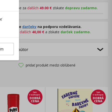
Pri nákupe za
ďalších
49.00
€
získate
dopravu zadarmo.
ať
Rozdávame
darčeky
na podporu vzdelávania.
Nakúpte za
ďalších
40,00
€
a získate
darček zadarmo.
ím
bca/Distribútor
pridať produkt medzi obľúbené
len
len
v eshope
:
v eshope
:
DOBRÁ
DOBRÁ
CENA
CENA