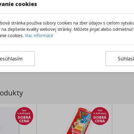
vanie cookies
ová stránka používa súbory cookies na zber údajov s cieľom vytvár
ky na zlepšenie kvality webovej stránky. Môžete prijať alebo odmietnuť
nie cookies.
Viac informácií
esúhlasím
Súhlas
Výro
rodukty
len
len
v eshope
:
v eshope
:
DOBRÁ
DOBRÁ
CENA
CENA