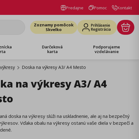
Predajne
Pomoc
Kontakt
Zoznamy pomôcok
Prihlásenie
Skvelko
Registrácia
znícka
Darčeková
Podporujeme
rta
karta
vzdelávanie
 výkresy
Doska na výkresy A3/ A4 Mesto
ka na výkresy A3/ A4
sto
ná doska na výkresy slúži na uskladnenie, ale aj na bezpečný
ýkresov. Vďaka obalu na výkresy ostanú vaše diela v bezpečí a
dené.