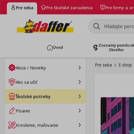
Pre seba
Pre školské zariadenia
Pre firmy a o
Zoznamy pomôco
Úvod
Skvelko
Pre seba
E-shop
Akcia / Novinky
Ako sa učiť
Školské potreby
Písanie
Kreslenie, maľovanie