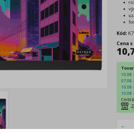
ro
vý
uz
fo
Kód:
K7
Cena s
10,
Tovar
10.08 
07.08 
10.08 
10.08 
Centrá
Z
–