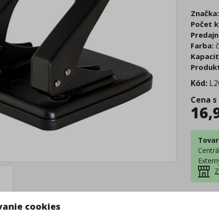
Značka:
Počet k
Predajn
Farba:
č
Kapacit
Produkt
Kód:
L2
Cena s
16,
Tovar
Centrá
Extern
Z
–
vanie cookies