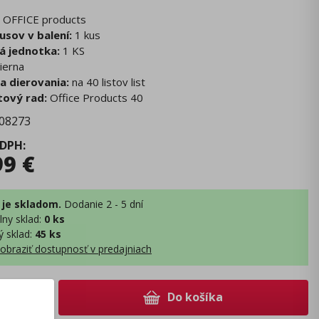
OFFICE products
usov v balení:
1 kus
á jednotka:
1 KS
ierna
a dierovania:
na 40 listov list
ový rad:
Office Products 40
08273
 DPH
:
99
€
 je skladom.
Dodanie 2 - 5 dní
lny sklad
:
0 ks
ý sklad
:
45 ks
obraziť dostupnosť v predajniach
Do košíka
+