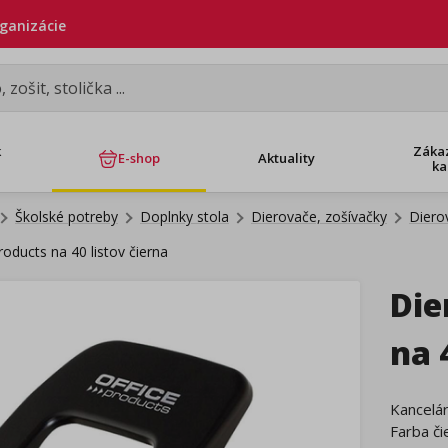
rganizácie
k
Záka
E-shop
Aktuality
ka
Školské potreby
Doplnky stola
Dierovače, zošívačky
Diero
oducts na 40 listov čierna
Die
na 
Kancelár
Farba či