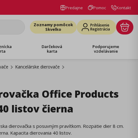
Predajne
Pomoc
Kontakt
Zoznamy pomôcok
Prihlásenie
Skvelko
Registrácia
znícka
Darčeková
Podporujeme
rta
karta
vzdelávanie
vače
Kancelárske dierovače
rovačka Office Products
40 listov čierna
ska dierovačka s posuvným pravítkom. Rozpätie dier 8 cm.
erna. Kapacita dierovania 40 listov.