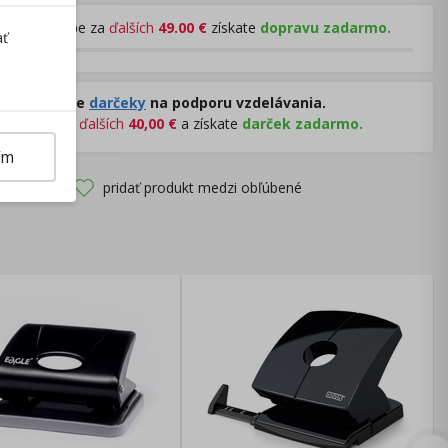
Pri nákupe za
ďalších
49.00
€
získate
dopravu zadarmo.
ať
Rozdávame
darčeky
na podporu vzdelávania.
Nakúpte za
ďalších
40,00
€
a získate
darček zadarmo.
ím
pridať produkt medzi obľúbené