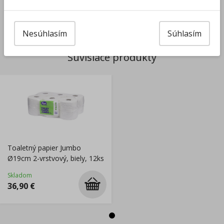
Výrobca/Distribútor
Nesúhlasím
Súhlasím
Súvisiace produkty
Toaletný papier Jumbo
Ø19cm 2-vrstvový, biely, 12ks
Skladom
36,90
€