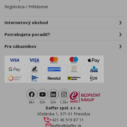
Registrácia / Prihlásenie
Internetový obchod
Potrebujete poradiť?
Pre zákazníkov
8k+
50+
50+
1,5k+
Daffer spol. s r. o.
Včelárska 1, 971 01 Prievidza
+421 46 519 87 11
daffer@daffer.sk