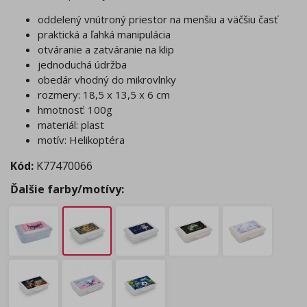
oddelený vnútroný priestor na menšiu a väčšiu časť
praktická a ľahká manipulácia
otváranie a zatváranie na klip
jednoduchá údržba
obedár vhodný do mikrovlnky
rozmery: 18,5 x 13,5 x 6 cm
hmotnosť: 100g
materiál: plast
motív: Helikoptéra
Kód:
K77470066
Ďalšie farby/motívy: