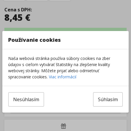
Cena s DPH
:
8,45
€
Tovar je skladom.
Dodanie 2 - 5 dní
Centrálny sklad
:
1 ks
Používanie cookies
Zobraziť dostupnosť v predajniach
Naša webová stránka používa súbory cookies na zber
–
+
údajov s cieľom vytvárať štatistiky na zlepšenie kvality
webovej stránky. Môžete prijať alebo odmietnuť
spracovanie cookies.
Viac informácií
Do košíka
Nesúhlasím
Súhlasím
Pri nákupe za
ďalších
49.00
€
získate
dopravu zadarmo.