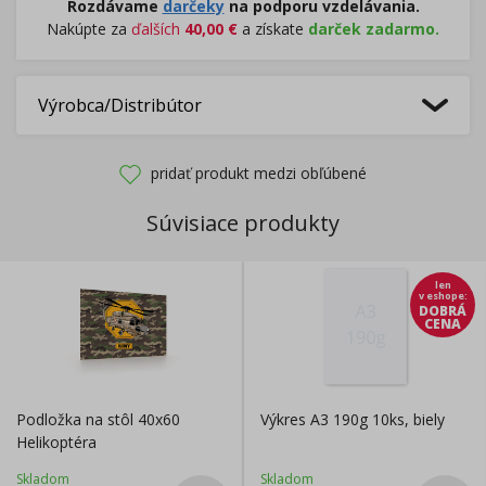
Rozdávame
darčeky
na podporu vzdelávania.
Nakúpte za
ďalších
40,00
€
a získate
darček zadarmo.
Výrobca/Distribútor
pridať produkt medzi obľúbené
Súvisiace produkty
len
v eshope
:
DOBRÁ
CENA
Podložka na stôl 40x60
Výkres A3 190g 10ks, biely
Helikoptéra
Skladom
Skladom