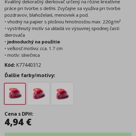
Kvalitný dekoračný dierkovač určený na rôzne kreatívne
práce pri tvorbe s deťmi. Zvyčajne sa využíva pri tvorbe
pozdravov, blahoželaní, menoviek a pod.
• vhodný na papier s plošnou hmotnosťou max. 220g/m²
• vystrihnutý motív sa ukladá vo výsuvnej spodnej časti
dierovača
•
jednoduchý na použitie
• veľkosť motívu: cca. 1.7 cm
• motív: slnečnica
Kód:
K77440312
Ďalšie farby/motívy:
Cena s DPH
:
4,94
€