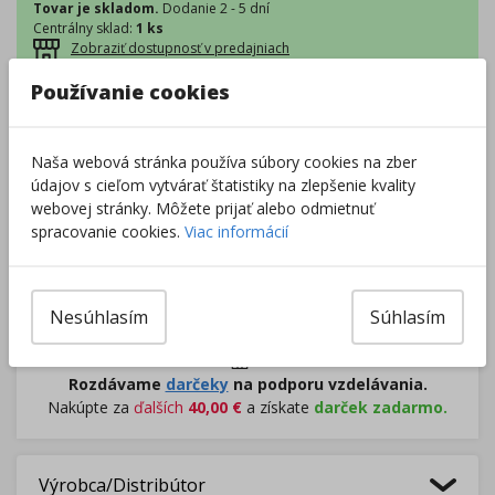
Tovar je skladom.
Dodanie 2 - 5 dní
Centrálny sklad
:
1 ks
Zobraziť dostupnosť v predajniach
Používanie cookies
–
+
Naša webová stránka používa súbory cookies na zber
údajov s cieľom vytvárať štatistiky na zlepšenie kvality
Do košíka
webovej stránky. Môžete prijať alebo odmietnuť
spracovanie cookies.
Viac informácií
Pri nákupe za
ďalších
49.00
€
získate
dopravu zadarmo.
Nesúhlasím
Súhlasím
Rozdávame
darčeky
na podporu vzdelávania.
Nakúpte za
ďalších
40,00
€
a získate
darček zadarmo.
Výrobca/Distribútor