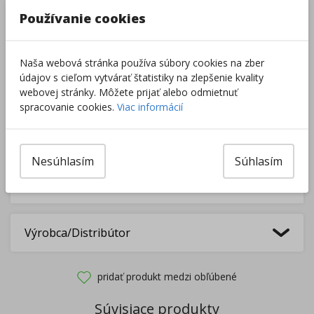
–
+
Používanie cookies
Predobjednávka
Naša webová stránka používa súbory cookies na zber
údajov s cieľom vytvárať štatistiky na zlepšenie kvality
webovej stránky. Môžete prijať alebo odmietnuť
Pri nákupe za
ďalších
49.00
€
spracovanie cookies.
Viac informácií
získate
dopravu zadarmo.
Nesúhlasím
Súhlasím
Rozdávame
darčeky
na podporu vzdelávania.
Nakúpte za
ďalších
40,00
€
a získate
darček zadarmo.
Výrobca/Distribútor
pridať produkt medzi obľúbené
Súvisiace produkty