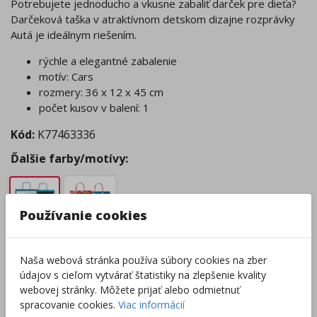
Potrebujete jednoducho a vkusne zabaliť darček pre dieťa?
Darčeková taška v atraktívnom detskom dizajne rozprávky
Autá je ideálnym riešením.
rýchle a elegantné zabalenie
motív: Cars
rozmery: 36 x 12 x 45 cm
počet kusov v balení: 1
Kód:
K77463336
Ďalšie farby/motívy:
Používanie cookies
Tovar nie je skladom.
Naša webová stránka používa súbory cookies na zber
Tento produkt momentálne nie je možné objednať.
údajov s cieľom vytvárať štatistiky na zlepšenie kvality
Zobraziť dostupnosť v predajniach
webovej stránky. Môžete prijať alebo odmietnuť
spracovanie cookies.
Viac informácií