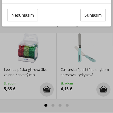
Výrobca/Distribútor
Nesúhlasím
Súhlasím
Súvisiace produkty
Lepiaca páska glitrová 3ks
Cukrárska špachtľa s ohybom
zeleno červený mix
nerezová, tyrkysová
Skladom
Skladom
5,65
€
4,15
€