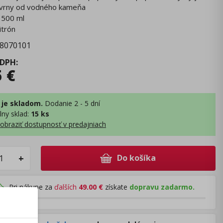
kvrny od vodného kameňa
 500 ml
itrón
8070101
 DPH
:
5
€
 je skladom.
Dodanie 2 - 5 dní
lny sklad
:
15 ks
obraziť dostupnosť v predajniach
Do košíka
+
Pri nákupe za
ďalších
49.00
€
získate
dopravu zadarmo.