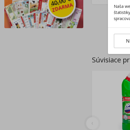
Naša web
štatisti
spracova
N
Súvisiace p