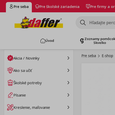
Pre seba
Pre školské zariadenia
Pre firmy a o
Zoznamy pomôco
Úvod
Skvelko
Pre seba
E-shop
Akcia / Novinky
Ako sa učiť
Školské potreby
Písanie
Kreslenie, maľovanie