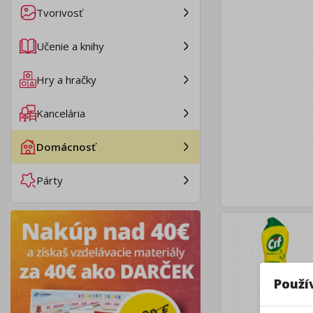
Tvorivosť
Učenie a knihy
Hry a hračky
Kancelária
Domácnosť
Párty
Použí