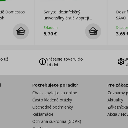
stič Domestos
Sanytol dezinfekčný
Dezinf
esh
univerzálny čistič v spreji
SAVO O
500ml
Skladom
Sklado
5,70
€
3,65
o už
Vrátenie tovaru do
8
14 dní
s
d
Potrebujete poradiť?
Pre záka
Chat - spýtajte sa online
Zoznamy p
Často kladené otázky
Aktuality
Obchodné podmienky
Zákaznícka
Reklamácie
Akcia / No
Ochrana súkromia (GDPR)