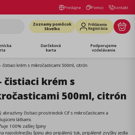
Predajne
Pomoc
Kontakt
Zoznamy pomôcok
Prihlásenie
Skvelko
Registrácia
znícka
Darčeková
Podporujeme
rta
karta
vzdelávanie
 - čistiaci krém s mikročasticami 500ml, citrón
 - čistiaci krém s
ročasticami 500ml, citrón
abrazívny čistiaci prostriedok Cif s mikročasticami a
júcimi látkami.
ňuje 100% zašlej špiny
 na najodolnejšiu špinu ako pripálený tuk, pripálené zvyšky jedla