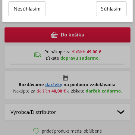
Nesúhlasím
Súhlasím
–
+
Do košíka
Pri nákupe za
ďalších
49.00
€
získate
dopravu zadarmo.
Rozdávame
darčeky
na podporu vzdelávania.
Nakúpte za
ďalších
40,00
€
a získate
darček zadarmo.
Výrobca/Distribútor
pridať produkt medzi obľúbené