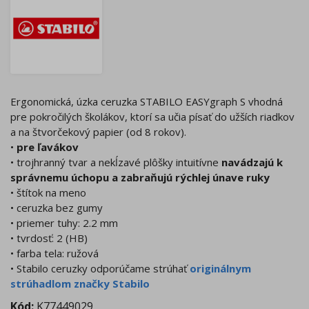
Ergonomická, úzka ceruzka STABILO EASYgraph S vhodná
pre pokročilých školákov, ktorí sa učia písať do užších riadkov
a na štvorčekový papier (od 8 rokov).
•
pre ľavákov
• trojhranný tvar a nekĺzavé plôšky intuitívne
navádzajú k
správnemu úchopu a zabraňujú rýchlej únave ruky
• štítok na meno
• ceruzka bez gumy
• priemer tuhy: 2.2 mm
• tvrdosť: 2 (HB)
• farba tela: ružová
• Stabilo ceruzky odporúčame strúhať
originálnym
strúhadlom značky Stabilo
Kód:
K77449029