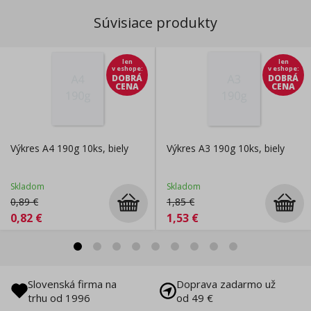
Súvisiace produkty
len
len
v eshope
:
v eshope
:
DOBRÁ
DOBRÁ
CENA
CENA
Výkres A4 190g 10ks, biely
Výkres A3 190g 10ks, biely
Skladom
Skladom
0,89
€
1,85
€
0,82
€
1,53
€
Slovenská firma na
Doprava zadarmo už
trhu od 1996
od 49 €