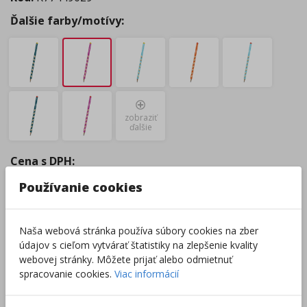
Ďalšie farby/motívy:
zobraziť
ďalšie
Cena s DPH
:
1,79
€
Používanie cookies
Tovar je skladom.
Predpokladaný
termín doručenia
:
10.08 - kuriérom na adresu (
4,44
€
)
Naša webová stránka používa súbory cookies na zber
07.08 - osobný odber Prievidza (
0,00
€
)
údajov s cieľom vytvárať štatistiky na zlepšenie kvality
10.08 - Packeta box a odberné miesta (
2,54
€
)
webovej stránky. Môžete prijať alebo odmietnuť
10.08 - osobný odber v predajni (
1,98
€
)
spracovanie cookies.
Viac informácií
Centrálny sklad
:
101 ks
Zobraziť dostupnosť v predajniach