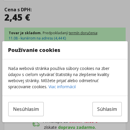
Cena s DPH
:
2,45
€
Tovar je skladom.
Predpokladaný
termín doručenia
:
11.08 - kuriérom na adresu (
4,44
€
)
10.08 - osobný odber Prievidza (
0,00
€
)
11.08 - Packeta box a odberné miesta (
2,54
€
)
Používanie cookies
11.08 - osobný odber v predajni (
1,98
€
)
Centrálny sklad
:
13 ks
Zobraziť dostupnosť v predajniach
Naša webová stránka používa súbory cookies na zber
údajov s cieľom vytvárať štatistiky na zlepšenie kvality
webovej stránky. Môžete prijať alebo odmietnuť
–
+
spracovanie cookies.
Viac informácií
Do košíka
Nesúhlasím
Súhlasím
Pri nákupe za
ďalších
49.00
€
získate
dopravu zadarmo.