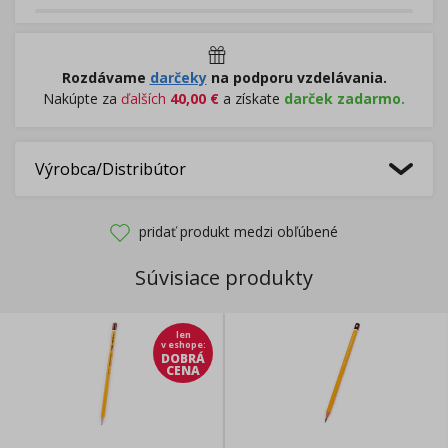
Rozdávame
darčeky
na podporu vzdelávania.
Nakúpte za
ďalších
40,00
€
a získate
darček zadarmo.
Výrobca/Distribútor
pridať produkt medzi obľúbené
Súvisiace produkty
len
v eshope
:
DOBRÁ
CENA