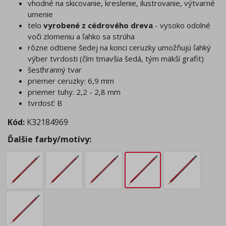
vhodné na skicovanie, kreslenie, ilustrovanie, výtvarné
umenie
telo
vyrobené z cédrového dreva
- vysoko odolné
voči zlomeniu a ľahko sa strúha
rôzne odtiene šedej na konci ceruzky umožňujú ľahký
výber tvrdosti (čím tmavšia šedá, tým mäkší grafit)
šesťhranný tvar
priemer ceruzky: 6,9 mm
priemer tuhy: 2,2 - 2,8 mm
tvrdosť: B
Kód:
K32184969
Ďalšie farby/motívy: