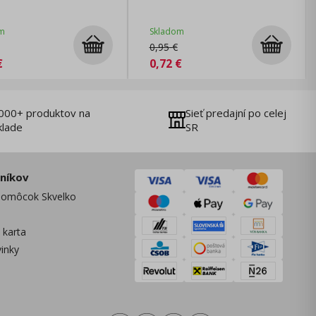
m
Skladom
0,95
€
€
0,72
€
000+ produktov na
Sieť predajní po celej
klade
SR
zníkov
omôcok Skvelko
 karta
vinky