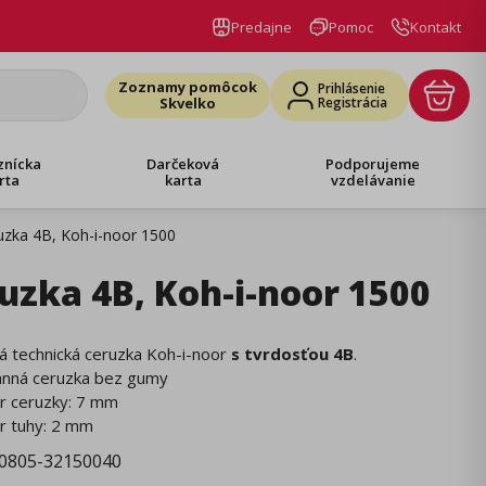
Predajne
Pomoc
Kontakt
Zoznamy pomôcok
Prihlásenie
Skvelko
Registrácia
znícka
Darčeková
Podporujeme
rta
karta
vzdelávanie
uzka 4B, Koh-i-noor 1500
uzka 4B, Koh-i-noor 1500
á technická ceruzka Koh-i-noor
s tvrdosťou 4B
.
ranná ceruzka bez gumy
er ceruzky: 7 mm
r tuhy: 2 mm
0805-32150040