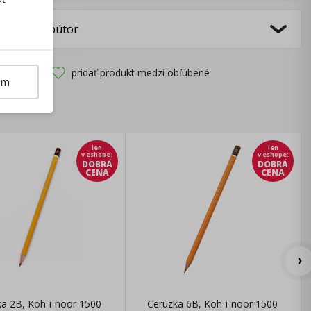
bca/Distribútor
pridať produkt medzi obľúbené
ím
len
len
v eshope
:
v eshope
:
DOBRÁ
DOBRÁ
CENA
CENA
a 2B, Koh-i-noor 1500
Ceruzka 6B, Koh-i-noor 1500