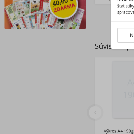
štatisti
spracova
N
Súvisiace p
Výkres A4 190g 