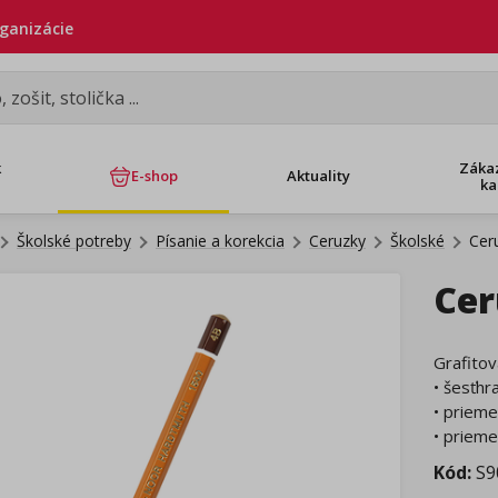
rganizácie
k
Záka
E-shop
Aktuality
ka
Školské potreby
Písanie a korekcia
Ceruzky
Školské
Cer
Cer
Grafitov
• šesťh
• priem
• prieme
Kód:
S9