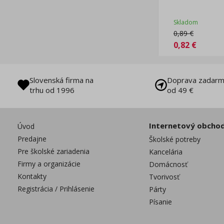
Skladom
0,89
€
0,82
€
Slovenská firma na
Doprava zadarm
trhu od 1996
od 49 €
Internetový obcho
Úvod
Predajne
Školské potreby
Pre školské zariadenia
Kancelária
Firmy a organizácie
Domácnosť
Kontakty
Tvorivosť
Registrácia / Prihlásenie
Párty
Písanie