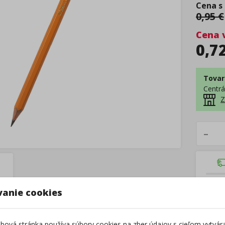
Cena s
0,95
€
Cena 
0,7
Tovar
Centrá
Z
–
vanie cookies
ová stránka používa súbory cookies na zber údajov s cieľom vytvár