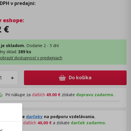
 DPH v predajni
:
v eshope
:
2
€
 je skladom.
Dodanie 2 - 5 dní
lny sklad
:
389 ks
obraziť dostupnosť v predajniach
Do košíka
+
Pri nákupe za
ďalších
49.00
€
získate
dopravu zadarmo.
Rozdávame
darčeky
na podporu vzdelávania.
Nakúpte za
ďalších
40,00
€
a získate
darček zadarmo.
ať