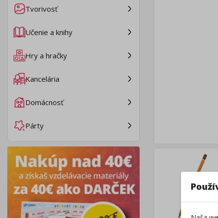
Tvorivosť
Učenie a knihy
Hry a hračky
Kancelária
Domácnosť
Párty
Použí
Naša web