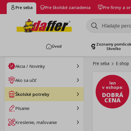
Pre seba
Pre školské zariadenia
Pre firmy a o
Zoznamy pomôco
Úvod
Skvelko
Pre seba
E-shop
Akcia / Novinky
Ako sa učiť
len
v eshope
:
DOBRÁ
Školské potreby
CENA
Písanie
Kreslenie, maľovanie