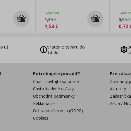
Skladom
Sklado
1,85
€
0,95
€
1,53
€
0,72
o už
Vrátenie tovaru do
8
14 dní
s
d
Potrebujete poradiť?
Pre záka
Chat - spýtajte sa online
Zoznamy p
Často kladené otázky
Aktuality
Obchodné podmienky
Zákaznícka
Reklamácie
Akcia / No
Ochrana súkromia (GDPR)
Cookies