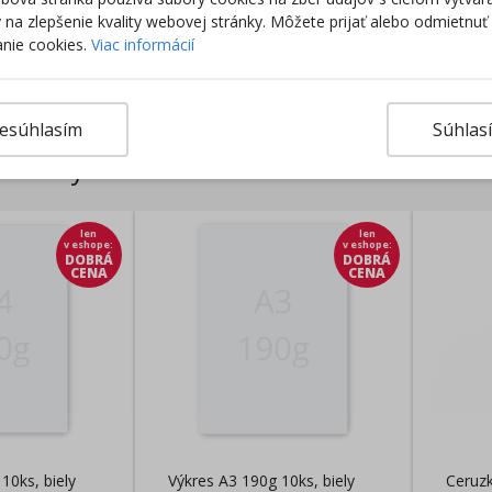
ky na zlepšenie kvality webovej stránky. Môžete prijať alebo odmietnuť
Výro
nie cookies.
Viac informácií
esúhlasím
Súhlas
rodukty
len
len
v eshope
:
v eshope
:
DOBRÁ
DOBRÁ
CENA
CENA
10ks, biely
Výkres A3 190g 10ks, biely
Ceruzk