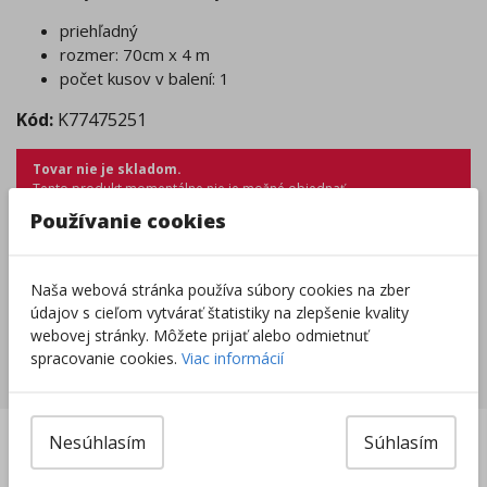
priehľadný
rozmer: 70cm x 4 m
počet kusov v balení: 1
Kód:
K77475251
Tovar nie je skladom.
Tento produkt momentálne nie je možné objednať.
Zobraziť dostupnosť v predajniach
Používanie cookies
Výrobca/Distribútor
Naša webová stránka používa súbory cookies na zber
údajov s cieľom vytvárať štatistiky na zlepšenie kvality
webovej stránky. Môžete prijať alebo odmietnuť
spracovanie cookies.
Viac informácií
Súvisiace produkty
len
Nesúhlasím
Súhlasím
v eshope
:
DOBRÁ
CENA