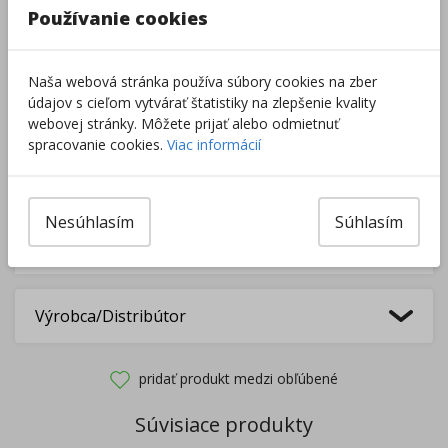
Používanie cookies
Do košíka
Naša webová stránka používa súbory cookies na zber
údajov s cieľom vytvárať štatistiky na zlepšenie kvality
Pri nákupe za
ďalších
49.00
€
webovej stránky. Môžete prijať alebo odmietnuť
získate
dopravu zadarmo.
spracovanie cookies.
Viac informácií
Nesúhlasím
Súhlasím
Rozdávame
darčeky
na podporu vzdelávania.
Nakúpte za
ďalších
40,00
€
a získate
darček zadarmo.
Výrobca/Distribútor
pridať produkt medzi obľúbené
Súvisiace produkty