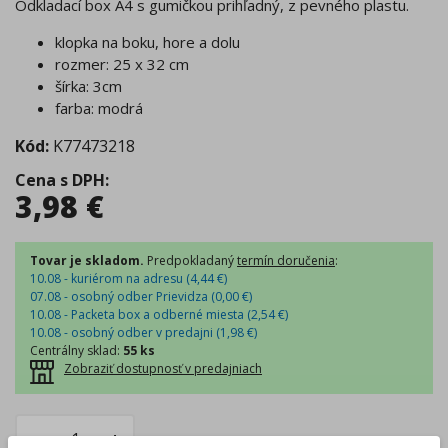
Odkladací box A4 s gumičkou prihľadný, z pevného plastu.
klopka na boku, hore a dolu
rozmer: 25 x 32 cm
šírka: 3cm
farba: modrá
Kód:
K77473218
Cena s DPH
:
3,98
€
Tovar je skladom.
Predpokladaný
termín doručenia
:
10.08 - kuriérom na adresu (
4,44
€
)
07.08 - osobný odber Prievidza (
0,00
€
)
10.08 - Packeta box a odberné miesta (
2,54
€
)
10.08 - osobný odber v predajni (
1,98
€
)
Centrálny sklad
:
55 ks
Zobraziť dostupnosť v predajniach
–
+