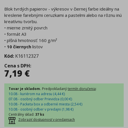
Blok tvrdých papierov - výkresov v čiernej farbe ideálny na
kreslenie farebnými ceruzkami a pastelmi alebo na rôznu inú
kreatívnu tvorbu.
• mierne zrnitý povrch
• formát A3
• plšná hmotnosť: 160 g/m²
•
10 čiernych
listov
Kód:
K16112327
Cena s DPH
:
7,19
€
Tovar je skladom.
Predpokladaný
termín doručenia
:
10.08 - kuriérom na adresu (
4,44
€
)
07.08 - osobný odber Prievidza (
0,00
€
)
10.08 - Packeta box a odberné miesta (
2,54
€
)
10.08 - osobný odber v predajni (
1,98
€
)
Centrálny sklad
:
37 ks
Zobraziť dostupnosť v predajniach