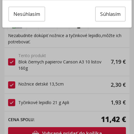
BONUSOVÝ TIP
!!!
Nesúhlasím
Súhlasím
+
+
Nezabudnite dokúpiť nožnice a tyčinkové lepidlo,môžte ich
potrebovať.
Tento produkt
7,19
€
Blok čiernych papierov Canson A3 10 listov
160g
Nožnice detské 13,5cm
2,30
€
1,93
€
Tyčinkové lepidlo 21 g Apli
11,42
€
CENA SPOLU
:
Vybrané pridať do košíka