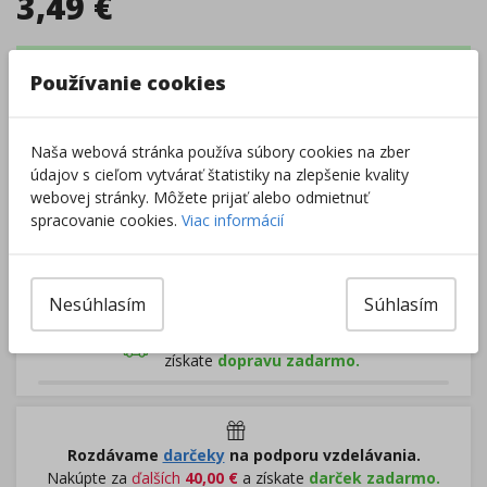
3,49
€
Tovar je skladom.
Dodanie 2 - 5 dní
Používanie cookies
Centrálny sklad
:
0 ks
Externý sklad
:
614 ks
Zobraziť dostupnosť v predajniach
Naša webová stránka používa súbory cookies na zber
údajov s cieľom vytvárať štatistiky na zlepšenie kvality
webovej stránky. Môžete prijať alebo odmietnuť
–
+
spracovanie cookies.
Viac informácií
Do košíka
Nesúhlasím
Súhlasím
Pri nákupe za
ďalších
49.00
€
získate
dopravu zadarmo.
Rozdávame
darčeky
na podporu vzdelávania.
Nakúpte za
ďalších
40,00
€
a získate
darček zadarmo.