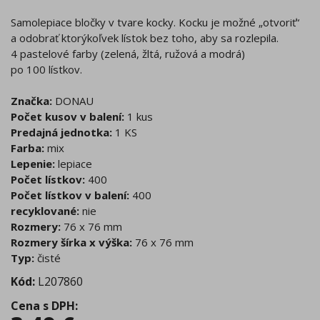
Samolepiace bločky v tvare kocky. Kocku je možné „otvoriť“
a odobrať ktorýkoľvek lístok bez toho, aby sa rozlepila.
4 pastelové farby (zelená, žltá, ružová a modrá)
po 100 lístkov.
Značka:
DONAU
Počet kusov v balení:
1 kus
Predajná jednotka:
1 KS
Farba:
mix
Lepenie:
lepiace
Počet lístkov:
400
Počet lístkov v balení:
400
recyklované:
nie
Rozmery:
76 x 76 mm
Rozmery šírka x výška:
76 x 76 mm
Typ:
čisté
Kód:
L207860
Cena s DPH
: