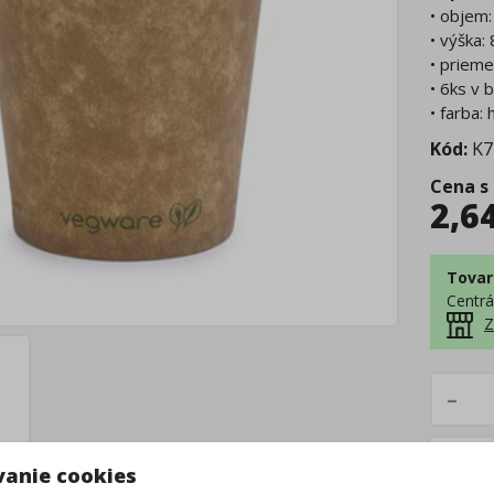
• objem:
• výška:
• prieme
• 6ks v b
• farba:
Kód:
K7
Cena s
2,6
Tovar
Centrá
Z
–
vanie cookies