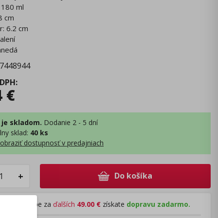
 180 ml
 8 cm
r: 6.2 cm
alení
 hnedá
7448944
 DPH
:
4
€
 je skladom.
Dodanie 2 - 5 dní
lny sklad
:
40 ks
obraziť dostupnosť v predajniach
Do košíka
+
Pri nákupe za
ďalších
49.00
€
získate
dopravu zadarmo.