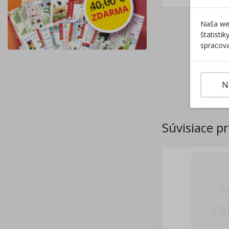
Naša web
štatisti
spracova
N
Súvisiace p