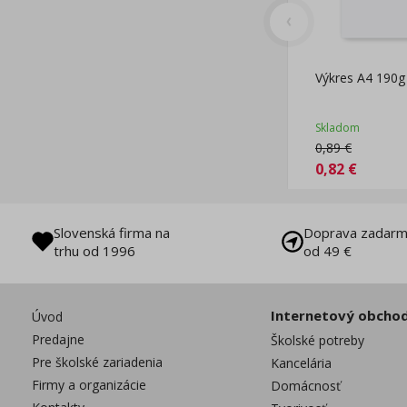
Výkres A4 190g 
Skladom
0,89
€
0,82
€
Slovenská firma na
Doprava zadarm
trhu od 1996
od 49 €
Internetový obcho
Úvod
Predajne
Školské potreby
Pre školské zariadenia
Kancelária
Firmy a organizácie
Domácnosť