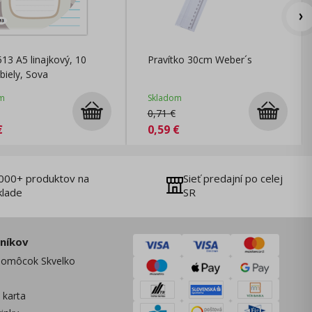
513 A5 linajkový, 10
Pravítko 30cm Weber´s
 biely, Sova
m
Skladom
0,71
€
€
0,59
€
000+ produktov na
Sieť predajní po celej
klade
SR
zníkov
omôcok Skvelko
 karta