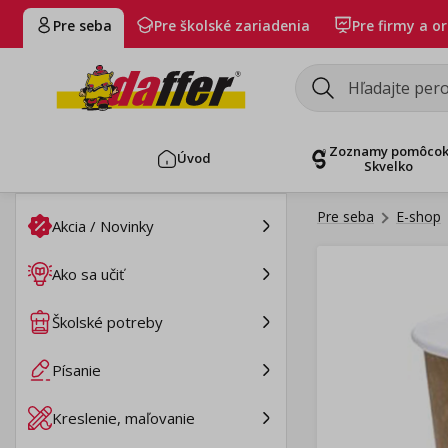
Pre seba
Pre školské zariadenia
Pre firmy a o
Zoznamy pomôco
Úvod
Skvelko
Pre seba
E-shop
Akcia / Novinky
Ako sa učiť
Školské potreby
Písanie
Kreslenie, maľovanie