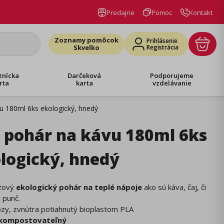
Predajne
Pomoc
Kontakt
Zoznamy pomôcok
Prihlásenie
Skvelko
Registrácia
znícka
Darčeková
Podporujeme
rta
karta
vzdelávanie
u 180ml 6ks ekologický, hnedý
 pohár na kávu 180ml 6ks
logický, hnedý
zový
ekologický pohár na teplé nápoje
ako sú káva, čaj, či
 punč.
lózy, zvnútra potiahnutý bioplastom PLA
 kompostovateľný