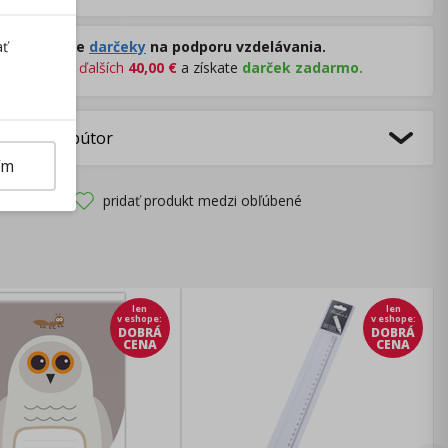
Rozdávame
darčeky
na podporu vzdelávania.
ať
Nakúpte za
ďalších
40,00
€
a získate
darček zadarmo.
bca/Distribútor
ím
pridať produkt medzi obľúbené
len
len
v eshope
:
v eshope
:
DOBRÁ
DOBRÁ
CENA
CENA