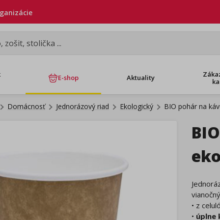
rganizácie
k
Záka
E-shop
Aktuality
ka
Domácnosť
Jednorázový riad
Ekologický
BIO pohár na káv
BIO
eko
Jednorá
vianočný
• z celu
•
úplne