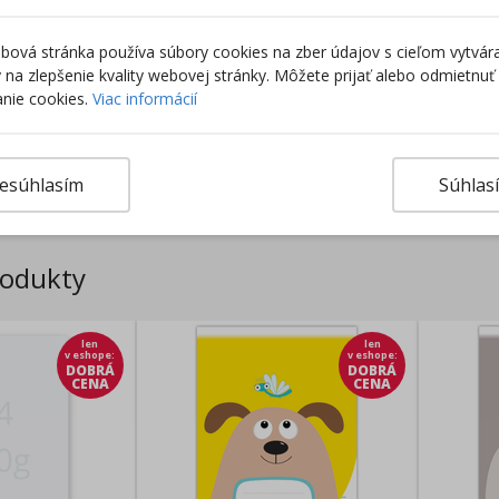
ová stránka používa súbory cookies na zber údajov s cieľom vytvár
ky na zlepšenie kvality webovej stránky. Môžete prijať alebo odmietnuť
nie cookies.
Viac informácií
Výro
esúhlasím
Súhlas
rodukty
len
len
v eshope
:
v eshope
:
DOBRÁ
DOBRÁ
CENA
CENA