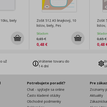
10ks, biely
Zošit 512 A5 linajkový, 10
Zošit 
listov, biely, Pes
listov,
Skladom
Sklado
0,65
€
0,65
€
0,48
€
0,48
o už
Vrátenie tovaru do
8
14 dní
s
d
Potrebujete poradiť?
Pre záka
Chat - spýtajte sa online
Zoznamy p
Často kladené otázky
Aktuality
Obchodné podmienky
Zákaznícka