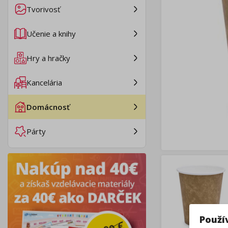
Tvorivosť
Učenie a knihy
Hry a hračky
Kancelária
Domácnosť
Párty
Použí