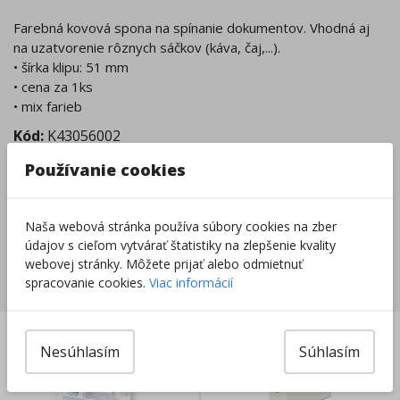
Farebná kovová spona na spínanie dokumentov. Vhodná aj
na uzatvorenie rôznych sáčkov (káva, čaj,...).
• šírka klipu: 51 mm
• cena za 1ks
• mix farieb
Kód:
K43056002
Používanie cookies
Tovar nie je skladom.
Tento produkt momentálne nie je možné objednať.
Zobraziť dostupnosť v predajniach
Naša webová stránka používa súbory cookies na zber
údajov s cieľom vytvárať štatistiky na zlepšenie kvality
webovej stránky. Môžete prijať alebo odmietnuť
Súvisiace produkty
spracovanie cookies.
Viac informácií
Nesúhlasím
Súhlasím