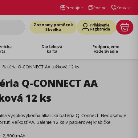
Predajne
Pomoc
Kontakt
Zoznamy pomôcok
Prihlásenie
Skvelko
Registrácia
znícka
Darčeková
Podporujeme
rta
karta
vzdelávanie
Batéria Q-CONNECT AA tužková 12 ks
éria Q-CONNECT AA
ková 12 ks
lna vysokovýkonná alkalická batéria Q-Connect. Neobsahuje
ortuť. Veľkosť AA. Balenie 12 ks v papierovej krabičke.
a: 2,600 mAh