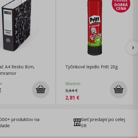
v eshope
:
DOBRÁ
CENA
ač A4 Resko 8cm,
Tyčinkové lepidlo Pritt 20g
y mramor
m
Skladom
€
3,64
€
2,81
€
000+ produktov na
Sieť predajní po celej
klade
SR