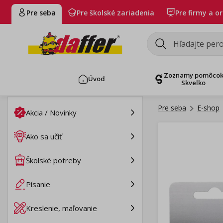
Pre seba
Pre školské zariadenia
Pre firmy a o
Zoznamy pomôco
Úvod
Skvelko
Pre seba
E-shop
Akcia / Novinky
Ako sa učiť
Školské potreby
Písanie
Kreslenie, maľovanie