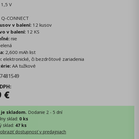
 1,5 V
Q-CONNECT
usov v balení:
12 kusov
o v balení:
12 KS
eľné:
nie
elená
a:
2,600 mAh list
:
elektronické, či bezdrôtové zariadenia
érie:
AA tužkové
7481549
 DPH
:
9
€
 je skladom.
Dodanie 2 - 5 dní
lny sklad
:
0 ks
ý sklad
:
47 ks
obraziť dostupnosť v predajniach