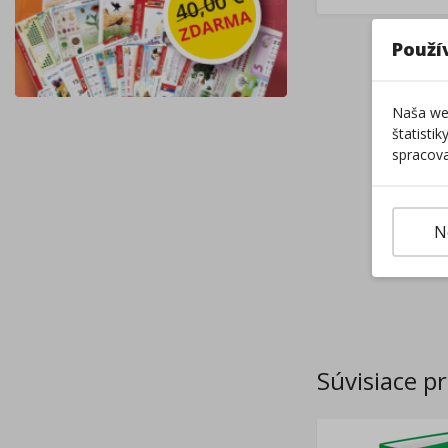
Použí
Naša web
štatisti
spracova
N
Súvisiace p