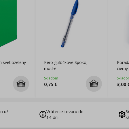
 svetlozelený
Pero guľôčkové Spoko,
Porad
modré
čiern
Skladom
Sklado
0,75
€
3,00
o už
Vrátenie tovaru do
8
14 dní
s