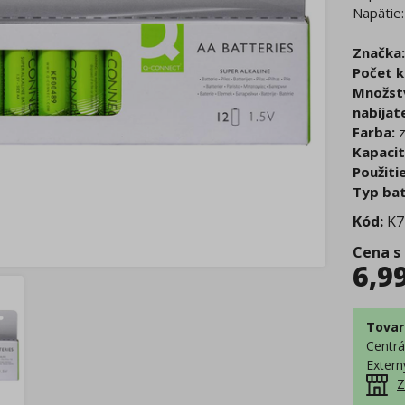
Napätie:
Značka:
Počet k
Množstv
nabíjat
Farba:
z
Kapacit
Použitie
Typ bat
Kód:
K7
Cena s
6,9
Tovar
Centrá
Extern
Z