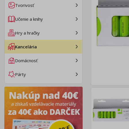
Tvorivosť
Učenie a knihy
Hry a hračky
Kancelária
Domácnosť
Párty