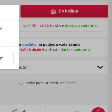
Do košíka
+
Pri nákupe za
ďalších
49.00
€
získate
dopravu zadarmo.
ať
Rozdávame
darčeky
na podporu vzdelávania.
Nakúpte za
ďalších
40,00
€
a získate
darček zadarmo.
ím
bca/Distribútor
pridať produkt medzi obľúbené
len