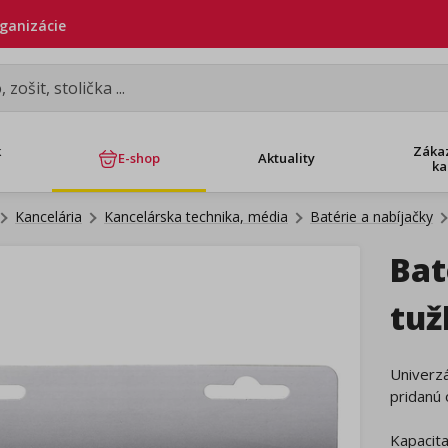
rganizácie
k
Záka
E-shop
Aktuality
ka
Kancelária
Kancelárska technika, média
Batérie a nabíjačky
Bat
tuž
Univerzá
pridanú 
Kapacit