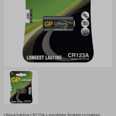
Lítiová batéria CR123A s extrémne širokým rozsahom