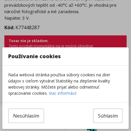
prevádzkových teplôt od -40°C až +60°C. Je vhodná pre
náročné fotografické a iné zariadenia.
Napätie: 3 V.
Kód:
K77448287
Tovar nie je skladom.
Tento produkt momentálne nie je možné objednať.
Zobraziť dostupnosť v predajniach
Používanie cookies
Výrobca/Distribútor
Naša webová stránka používa súbory cookies na zber
údajov s cieľom vytvárať štatistiky na zlepšenie kvality
webovej stránky. Môžete prijať alebo odmietnuť
spracovanie cookies.
Viac informácií
Súvisiace produkty
Nesúhlasím
Súhlasím