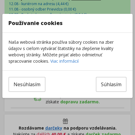
12.08 - kuriérom na adresu (
4,44
€
)
11.08 - osobný odber Prievidza (
0,00
€
)
12.08 - Packeta box a odberné miesta (
2,54
€
)
12.08 - osobný odber v predajni (
1,98
€
)
Používanie cookies
Centrálny sklad
:
0 ks
Externý sklad
:
32 ks
Zobraziť dostupnosť v predajniach
Naša webová stránka používa súbory cookies na zber
údajov s cieľom vytvárať štatistiky na zlepšenie kvality
webovej stránky. Môžete prijať alebo odmietnuť
–
+
spracovanie cookies.
Viac informácií
Do košíka
Nesúhlasím
Súhlasím
Pri nákupe za
ďalších
49.00
€
získate
dopravu zadarmo.
Rozdávame
darčeky
na podporu vzdelávania.
Nakúpte za
ďalších
40,00
€
a získate
darček zadarmo.