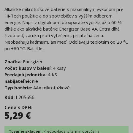
Alkalické mikrotužkové batérie s maximálnym výkonom pre
Hi-Tech použitie a do spotrebičov s vyšším odberom
energie. Napr. v digitálnom fotoaparáte vydržia až o 60 %
dlhšie ako alkalické batérie Energizer Base AA. Extra dlhá
životnosť, záruka proti vytečeniu, prijateľná cena.
Neobsahujú kadmium, ani meď. Odolávajú teplotám od 20 °C
po +60 °C. Bal. 4 ks.
Značka:
Energizer
Počet kusov v balení:
4 kusy
Predajná jednotka:
4 KS
nabíjateľné:
nie
Typ batérie:
AAA mikrotužkové
Kód:
L205656
Cena s DPH
:
5,29
€
Tovar je skladom.
Predpokladaný
termín doručenia
: