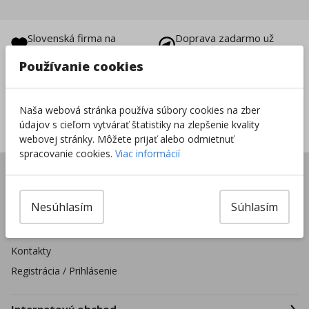
Slovenská firma na
Doprava zadarmo už
trhu od 1996
od 49 €
Používanie cookies
Vrátenie tovaru do
8000+ produktov na
14 dní
sklade
Naša webová stránka používa súbory cookies na zber
Sieť predajní po celej
údajov s cieľom vytvárať štatistiky na zlepšenie kvality
SR
webovej stránky. Môžete prijať alebo odmietnuť
spracovanie cookies.
Viac informácií
Úvod
Predajne
Nesúhlasím
Súhlasím
Pre školské zariadenia
Firmy a organizácie
Kontakty
Registrácia / Prihlásenie