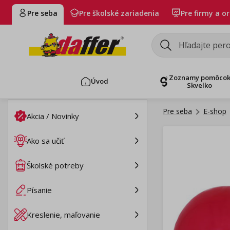
Pre seba
Pre školské zariadenia
Pre firmy a o
Zoznamy pomôco
Úvod
Skvelko
Pre seba
E-shop
Akcia / Novinky
Ako sa učiť
Školské potreby
Písanie
Kreslenie, maľovanie