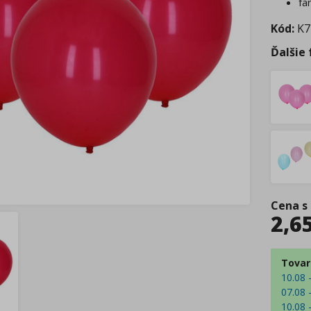
fa
Kód:
K7
Ďalšie
Cena s
2,6
Tovar
10.08 
07.08 
10.08 