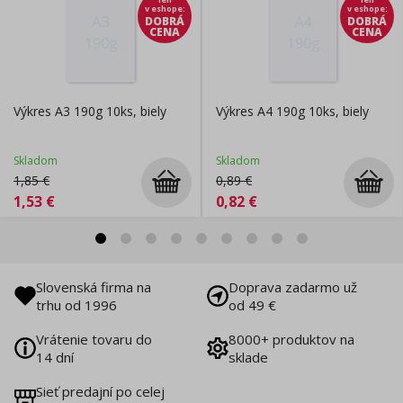
v eshope
:
v eshope
:
DOBRÁ
DOBRÁ
CENA
CENA
Výkres A3 190g 10ks, biely
Výkres A4 190g 10ks, biely
Skladom
Skladom
1,85
€
0,89
€
1,53
€
0,82
€
Slovenská firma na
Doprava zadarmo už
trhu od 1996
od 49 €
Vrátenie tovaru do
8000+ produktov na
14 dní
sklade
Sieť predajní po celej