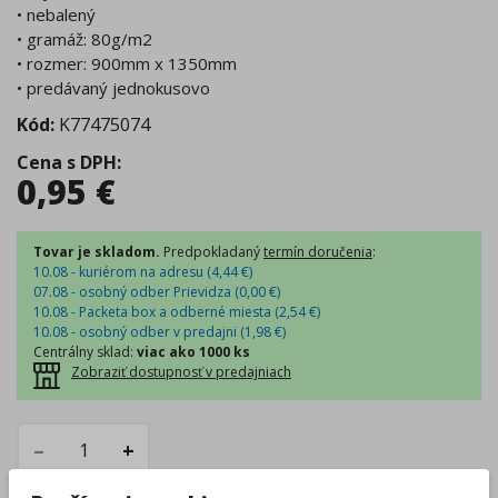
• nebalený
• gramáž: 80g/m2
• rozmer: 900mm x 1350mm
• predávaný jednokusovo
Kód:
K77475074
Cena s DPH
:
0,95
€
Tovar je skladom.
Predpokladaný
termín doručenia
:
10.08 - kuriérom na adresu (
4,44
€
)
07.08 - osobný odber Prievidza (
0,00
€
)
10.08 - Packeta box a odberné miesta (
2,54
€
)
10.08 - osobný odber v predajni (
1,98
€
)
Centrálny sklad
:
viac ako 1000 ks
Zobraziť dostupnosť v predajniach
–
+