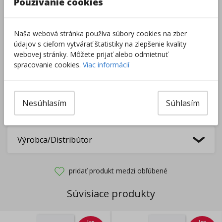
Používanie cookies
Do košíka
Naša webová stránka používa súbory cookies na zber
Pri nákupe za
ďalších
49.00
€
údajov s cieľom vytvárať štatistiky na zlepšenie kvality
získate
dopravu zadarmo.
webovej stránky. Môžete prijať alebo odmietnuť
spracovanie cookies.
Viac informácií
Rozdávame
darčeky
na podporu vzdelávania.
Nesúhlasím
Súhlasím
Nakúpte za
ďalších
40,00
€
a získate
darček zadarmo.
Výrobca/Distribútor
pridať produkt medzi obľúbené
Súvisiace produkty
len
len