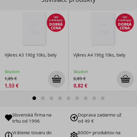
len
len
v eshope
:
v eshope
:
DOBRÁ
DOBRÁ
CENA
CENA
Výkres A3 190g 10ks, biely
Výkres A4 190g 10ks, biely
Skladom
Skladom
1,85
€
0,89
€
1,53
€
0,82
€
Slovenská firma na
Doprava zadarmo už
trhu od 1996
od 49 €
Vrátenie tovaru do
8000+ produktov na