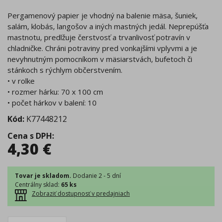
Pergamenový papier je vhodný na balenie mäsa, šuniek,
salám, klobás, langošov a iných mastných jedál. Neprepúšťa
mastnotu, predlžuje čerstvosť a trvanlivosť potravín v
chladničke. Chráni potraviny pred vonkajšími vplyvmi a je
nevyhnutným pomocníkom v mäsiarstvách, bufetoch či
stánkoch s rýchlym občerstvením.
• v rolke
• rozmer hárku: 70 x 100 cm
• počet hárkov v balení: 10
Kód:
K77448212
Cena s DPH
:
4,30
€
Tovar je skladom.
Dodanie 2 - 5 dní
Centrálny sklad
:
65 ks
Zobraziť dostupnosť v predajniach