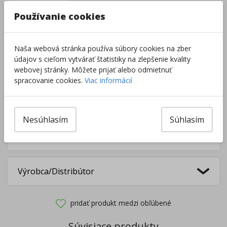
–
+
Používanie cookies
Do košíka
Naša webová stránka používa súbory cookies na zber
údajov s cieľom vytvárať štatistiky na zlepšenie kvality
webovej stránky. Môžete prijať alebo odmietnuť
Pri nákupe za
ďalších
49.00
€
spracovanie cookies.
Viac informácií
získate
dopravu zadarmo.
Nesúhlasím
Súhlasím
Rozdávame
darčeky
na podporu vzdelávania.
Nakúpte za
ďalších
40,00
€
a získate
darček zadarmo.
Výrobca/Distribútor
pridať produkt medzi obľúbené
Súvisiace produkty