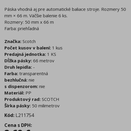
Páska vhodná aj pre automatické baliace stroje. Rozmery 50
mm × 66 m. Väčšie balenie 6 ks.
Rozmery: 50 mm x 66 m
Farba: priehľadná
Značka:
Scotch
Počet kusov v balení:
1 kus
Predajná jednotka:
1 KS
Dĺžka pásky:
66 metrov
Druh lepidla:
-
Farba:
transparentná
bezhlučná:
nie
s dispenzorom:
nie
Materiál:
PP
Produktový rad:
SCOTCH
Šírka pásky:
50 milimetrov
Kód:
L211754
Cena s DPH
: