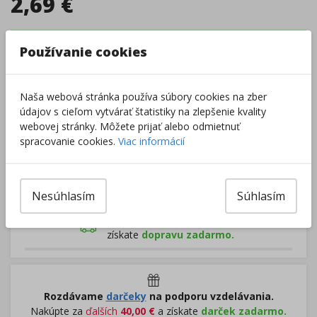
2,69
€
Tovar je skladom.
Dodanie 2 - 5 dní
Používanie cookies
Centrálny sklad
:
0 ks
Externý sklad
:
393 ks
Zobraziť dostupnosť v predajniach
Naša webová stránka používa súbory cookies na zber
údajov s cieľom vytvárať štatistiky na zlepšenie kvality
webovej stránky. Môžete prijať alebo odmietnuť
–
+
spracovanie cookies.
Viac informácií
Do košíka
Nesúhlasím
Súhlasím
Pri nákupe za
ďalších
49.00
€
získate
dopravu zadarmo.
Rozdávame
darčeky
na podporu vzdelávania.
Nakúpte za
ďalších
40,00
€
a získate
darček zadarmo.