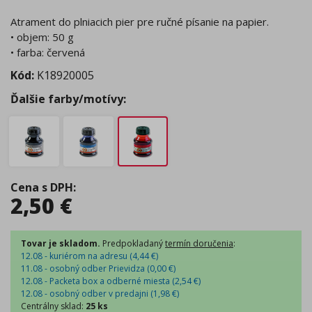
Atrament do plniacich pier pre ručné písanie na papier.
• objem: 50 g
• farba: červená
Kód:
K18920005
Ďalšie farby/motívy:
Cena s DPH
:
2,50
€
Tovar je skladom.
Predpokladaný
termín doručenia
:
12.08 - kuriérom na adresu (
4,44
€
)
11.08 - osobný odber Prievidza (
0,00
€
)
12.08 - Packeta box a odberné miesta (
2,54
€
)
12.08 - osobný odber v predajni (
1,98
€
)
Centrálny sklad
:
25 ks