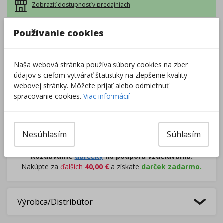
Zobraziť dostupnosť v predajniach
Používanie cookies
–
+
Naša webová stránka používa súbory cookies na zber
Do košíka
údajov s cieľom vytvárať štatistiky na zlepšenie kvality
webovej stránky. Môžete prijať alebo odmietnuť
spracovanie cookies.
Viac informácií
Pri nákupe za
ďalších
49.00
€
získate
dopravu zadarmo.
Nesúhlasím
Súhlasím
Rozdávame
darčeky
na podporu vzdelávania.
Nakúpte za
ďalších
40,00
€
a získate
darček zadarmo.
Výrobca/Distribútor