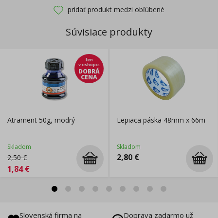
pridať produkt medzi obľúbené
Súvisiace produkty
len
v eshope
:
DOBRÁ
CENA
Atrament 50g, modrý
Lepiaca páska 48mm x 66m
Skladom
Skladom
2,80
€
2,50
€
1,84
€
Slovenská firma na
Doprava zadarmo už