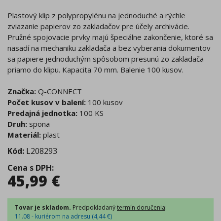
Plastový klip z polypropylénu na jednoduché a rýchle
zviazanie papierov zo zakladačov pre účely archivácie.
Pružné spojovacie prvky majú špeciálne zakončenie, ktoré sa
nasadí na mechaniku zakladača a bez vyberania dokumentov
sa papiere jednoduchým spôsobom presunú zo zakladača
priamo do klipu. Kapacita 70 mm. Balenie 100 kusov.
Značka:
Q-CONNECT
Počet kusov v balení:
100 kusov
Predajná jednotka:
100 KS
Druh:
spona
Materiál:
plast
Kód:
L208293
Cena s DPH
:
45,99
€
Tovar je skladom.
Predpokladaný
termín doručenia
:
11.08 - kuriérom na adresu (
4,44
€
)