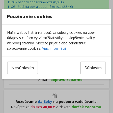
11.08 - osobný odber Prievidza (
0,00
€
)
11.08 - Packeta box a odberné miesta (
2,54
€
)
11.08 - osobný odber v predajni (
1,98
€
)
Používanie cookies
Centrálny sklad
:
0 ks
Externý sklad
:
18 ks
Zobraziť dostupnosť v predajniach
Naša webová stránka používa súbory cookies na zber
údajov s cieľom vytvárať štatistiky na zlepšenie kvality
–
+
webovej stránky. Môžete prijať alebo odmietnuť
spracovanie cookies.
Viac informácií
Do košíka
Nesúhlasím
Súhlasím
Pri nákupe za
ďalších
49.00
€
získate
dopravu zadarmo.
Rozdávame
darčeky
na podporu vzdelávania.
Nakúpte za
ďalších
40,00
€
a získate
darček zadarmo.