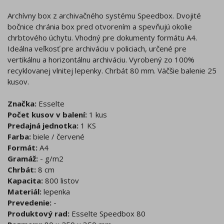
Archívny box z archivačného systému Speedbox. Dvojité
bočnice chránia box pred otvorením a spevňujú okolie
chrbtového úchytu. Vhodný pre dokumenty formátu A4.
Ideálna veľkosť pre archiváciu v policiach, určené pre
vertikálnu a horizontálnu archiváciu. Vyrobený zo 100%
recyklovanej vlnitej lepenky. Chrbát 80 mm. Väčšie balenie 25
kusov.
Značka:
Esselte
Počet kusov v balení:
1 kus
Predajná jednotka:
1 KS
Farba:
biele / červené
Formát:
A4
Gramáž:
- g/m2
Chrbát:
8 cm
Kapacita:
800 listov
Materiál:
lepenka
Prevedenie:
-
Produktový rad:
Esselte Speedbox 80