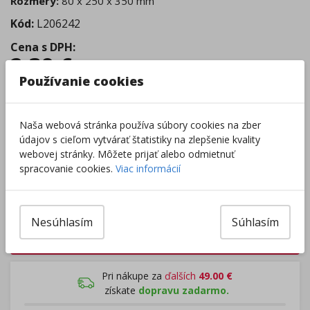
Rozmery:
80 x 250 x 350 mm
Kód:
L206242
Cena s DPH
:
2,39
€
Používanie cookies
Tovar je skladom.
Dodanie 2 - 5 dní
Centrálny sklad
:
0 ks
Naša webová stránka používa súbory cookies na zber
Externý sklad
:
23 ks
údajov s cieľom vytvárať štatistiky na zlepšenie kvality
Zobraziť dostupnosť v predajniach
webovej stránky. Môžete prijať alebo odmietnuť
spracovanie cookies.
Viac informácií
–
+
Nesúhlasím
Súhlasím
Do košíka
Pri nákupe za
ďalších
49.00
€
získate
dopravu zadarmo.