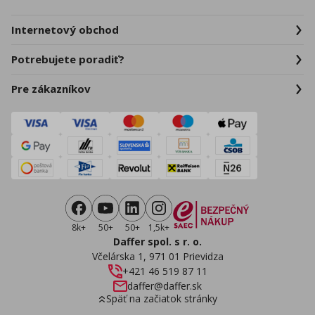
Internetový obchod
Potrebujete poradiť?
Pre zákazníkov
8k+
50+
50+
1,5k+
Daffer spol. s r. o.
Včelárska 1, 971 01 Prievidza
+421 46 519 87 11
daffer@daffer.sk
Späť na začiatok stránky