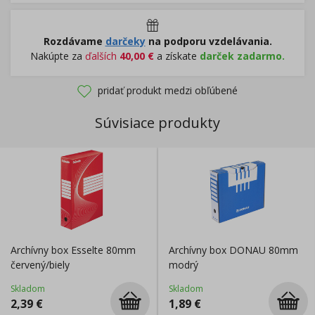
Rozdávame
darčeky
na podporu vzdelávania.
Nakúpte za
ďalších
40,00
€
a získate
darček zadarmo.
pridať produkt medzi obľúbené
Súvisiace produkty
Archívny box Esselte 80mm
Archívny box DONAU 80mm
červený/biely
modrý
Skladom
Skladom
2,39
€
1,89
€