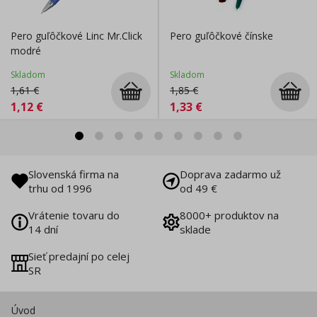
Pero guľôčkové Linc Mr.Click
Pero guľôčkové čínske
modré
Skladom
Skladom
1,61
€
1,85
€
1,12
€
1,33
€
Slovenská firma na
Doprava zadarmo už
trhu od 1996
od 49 €
Vrátenie tovaru do
8000+ produktov na
14 dní
sklade
Sieť predajní po celej
SR
Úvod