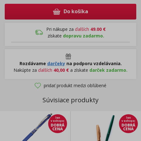
Do košíka
Pri nákupe za
ďalších
49.00
€
získate
dopravu zadarmo.
Rozdávame
darčeky
na podporu vzdelávania.
Nakúpte za
ďalších
40,00
€
a získate
darček zadarmo.
pridať produkt medzi obľúbené
Súvisiace produkty
len
len
v eshope
:
v eshope
:
DOBRÁ
DOBRÁ
CENA
CENA