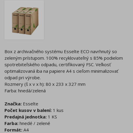
Box z archivačného systému Esselte ECO navrhnutý so
zeleným prístupom. 100% recyklovateľný s 85% podielom
spotrebiteľského odpadu, certifikovaný FSC. Veľkosť
optimalizovaná iba na papiere A4 s cieľom minimalizovať
odpad pri výrobe.
Rozmery (š x v x h): 80 x 233 x 327 mm
Farba: hnedá/zelená
Značka:
Esselte
Počet kusov v balení:
1 kus
Predajná jednotka:
1 KS
Farba:
hnedé / zelené
Formát:
A4