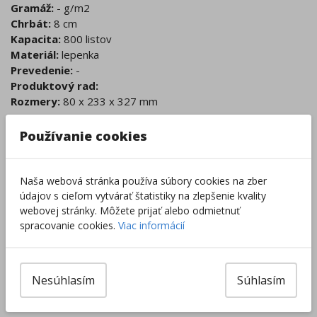
Gramáž:
- g/m2
Chrbát:
8 cm
Kapacita:
800 listov
Materiál:
lepenka
Prevedenie:
-
Produktový rad:
Rozmery:
80 x 233 x 327 mm
Kód:
L206235
Používanie cookies
Cena s DPH
:
1,59
€
Naša webová stránka používa súbory cookies na zber
údajov s cieľom vytvárať štatistiky na zlepšenie kvality
Tovar je skladom.
Dodanie 2 - 5 dní
webovej stránky. Môžete prijať alebo odmietnuť
Centrálny sklad
:
0 ks
spracovanie cookies.
Viac informácií
Externý sklad
:
116 ks
Zobraziť dostupnosť v predajniach
Nesúhlasím
Súhlasím
–
+