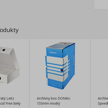
rodukty
žatý Leitz
Archívny box DONAU
Archív
cid Free biely
155mm modrý
Speed