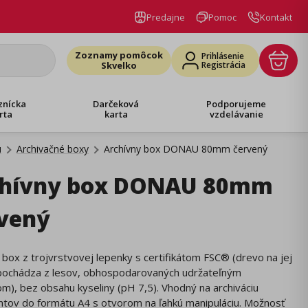
Predajne
Pomoc
Kontakt
Zoznamy pomôcok
Prihlásenie
Skvelko
Registrácia
znícka
Darčeková
Podporujeme
rta
karta
vzdelávanie
u
Archivačné boxy
Archívny box DONAU 80mm červený
chívny box DONAU 80mm
vený
 box z trojvrstvovej lepenky s certifikátom FSC® (drevo na jej
pochádza z lesov, obhospodarovaných udržateľným
), bez obsahu kyseliny (pH 7,5). Vhodný na archiváciu
tov do formátu A4 s otvorom na ľahkú manipuláciu. Možnosť