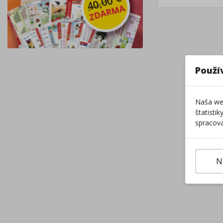
Použí
Naša web
štatisti
spracova
N