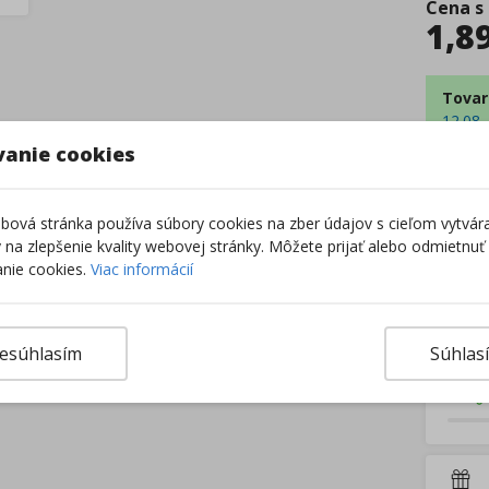
Cena s
1,8
Tovar
12.08 
11.08 
vanie cookies
12.08 
12.08 
Centrá
ová stránka používa súbory cookies na zber údajov s cieľom vytvár
Extern
ky na zlepšenie kvality webovej stránky. Môžete prijať alebo odmietnuť
Z
nie cookies.
Viac informácií
–
esúhlasím
Súhlas