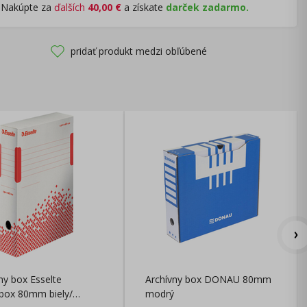
Nakúpte za
ďalších
40,00
€
a získate
darček zadarmo.
pridať produkt medzi obľúbené
ny box Esselte
Archívny box DONAU 80mm
box 80mm biely/
modrý