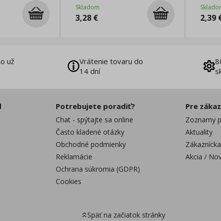
červe
Skladom
Sklado
3,28
€
2,39
o už
Vrátenie tovaru do
8
14 dní
s
d
Potrebujete poradiť?
Pre záka
Chat - spýtajte sa online
Zoznamy p
Často kladené otázky
Aktuality
Obchodné podmienky
Zákaznícka
Reklamácie
Akcia / No
Ochrana súkromia (GDPR)
Cookies
Späť na začiatok stránky