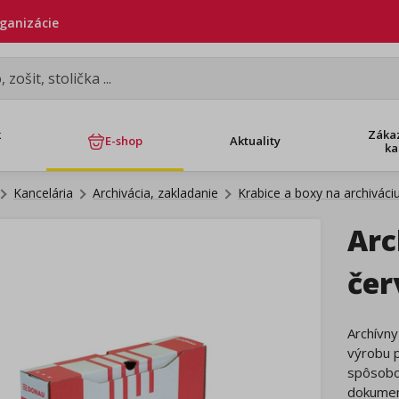
rganizácie
k
Záka
E-shop
Aktuality
ka
Kancelária
Archivácia, zakladanie
Krabice a boxy na archiváci
Ar
čer
Archívny
výrobu 
spôsobom
dokumen