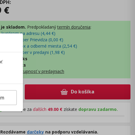
 DPH
:
9
€
 je skladom.
Predpokladaný
termín doručenia
:
- kuriérom na adresu (
4,44
€
)
- osobný odber Prievidza (
0,00
€
)
- Packeta box a odberné miesta (
2,54
€
)
- osobný odber v predajni (
1,98
€
)
lny sklad
:
0 ks
ať
ý sklad
:
67 ks
obraziť dostupnosť v predajniach
Do košíka
+
ím
Pri nákupe za
ďalších
49.00
€
získate
dopravu zadarmo.
Rozdávame
darčeky
na podporu vzdelávania.