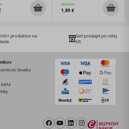
ný
m
Skladom
€
1,89
€
000+ produktov na
Sieť predajní po celej
klade
SR
zníkov
omôcok Skvelko
 karta
vinky