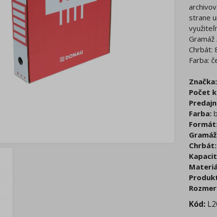
archivov
strane u
využiteľ
Gramáž 
Chrbát:
Farba: č
Značka:
Počet k
Predajn
Farba:
b
Formát
Gramáž
Chrbát:
Kapacit
Materiá
Produkt
Rozmer
Kód:
L2