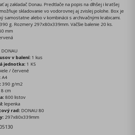
ať aj zakladač Donau. Predtlače na popis na dlhšej i kratšej
možňuje skladovanie vo vodorovnej aj zvislej polohe. Box je
ný samostatne alebo v kombinácii s archivačnými krabicami.
390 g. Rozmery 297x80x339mm. Väčšie balenie 20 ks.
 80 mm
ervená
DONAU
usov v balení:
1 kus
á jednotka:
1 KS
iele / červené
:
A4
:
390 g/m2
8 cm
a:
800 listov
l:
lepenka
ový rad:
DONAU 80
y:
297x80x339mm
05130