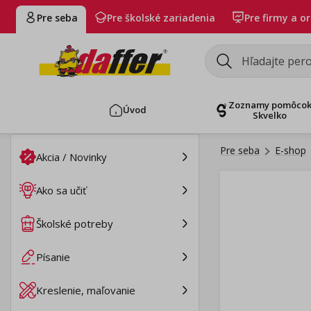
Pre seba
Pre školské zariadenia
Pre firmy a o
Zoznamy pomôco
Úvod
Skvelko
Pre seba
E-shop
Akcia / Novinky
Ako sa učiť
Školské potreby
Písanie
Kreslenie, maľovanie