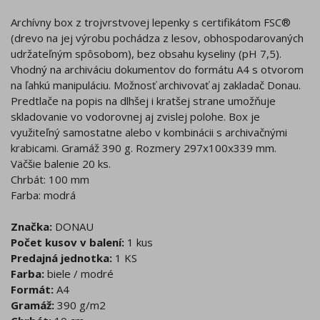
Archívny box z trojvrstvovej lepenky s certifikátom FSC®
(drevo na jej výrobu pochádza z lesov, obhospodarovaných
udržateľným spôsobom), bez obsahu kyseliny (pH 7,5).
Vhodný na archiváciu dokumentov do formátu A4 s otvorom
na ľahkú manipuláciu. Možnosť archivovať aj zakladač Donau.
Predtlače na popis na dlhšej i kratšej strane umožňuje
skladovanie vo vodorovnej aj zvislej polohe. Box je
využiteľný samostatne alebo v kombinácii s archivačnými
krabicami. Gramáž 390 g. Rozmery 297x100x339 mm.
Väčšie balenie 20 ks.
Chrbát: 100 mm
Farba: modrá
Značka:
DONAU
Počet kusov v balení:
1 kus
Predajná jednotka:
1 KS
Farba:
biele / modré
Formát:
A4
Gramáž:
390 g/m2