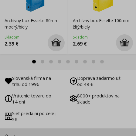
Archívny box Esselte 80mm
Archívny box Esselte 100mm
modrý/biely
žltý/biely
Skladom
Skladom
2,39
€
2,69
€
Slovenská firma na
Doprava zadarmo už
trhu od 1996
od 49 €
Vrátenie tovaru do
8000+ produktov na
14 dní
sklade
Sieť predajní po celej
SR