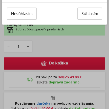
13.08 - kuriérom na adresu (
4,44
€
)
12.08 - osobný odber Prievidza (
0,00
€
)
13.08 - Packeta box a odberné miesta (
2,54
€
)
Nesúhlasím
Súhlasím
13.08 - osobný odber v predajni (
1,98
€
)
Centrálny sklad
:
0 ks
Externý sklad
:
1 ks
Zobraziť dostupnosť v predajniach
–
+
Do košíka
Pri nákupe za
ďalších
49.00
€
získate
dopravu zadarmo.
Rozdávame
darčeky
na podporu vzdelávania.
Nakúpte za
ďalších
40,00
€
a získate
darček zadarmo.