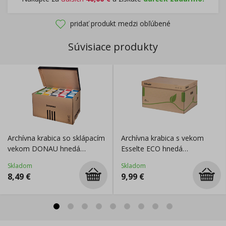
pridať produkt medzi obľúbené
Súvisiace produkty
Archívna krabica so sklápacím
Archívna krabica s vekom
vekom DONAU hnedá
Esselte ECO hnedá
560×370×315 mm
345x242x439 mm
Skladom
Skladom
8,49
€
9,99
€