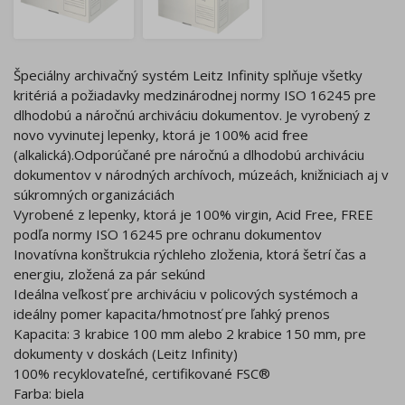
Špeciálny archivačný systém Leitz Infinity splňuje všetky
kritériá a požiadavky medzinárodnej normy ISO 16245 pre
dlhodobú a náročnú archiváciu dokumentov. Je vyrobený z
novo vyvinutej lepenky, ktorá je 100% acid free
(alkalická).Odporúčané pre náročnú a dlhodobú archiváciu
dokumentov v národných archívoch, múzeách, knižniciach aj v
súkromných organizáciách
Vyrobené z lepenky, ktorá je 100% virgin, Acid Free, FREE
podľa normy ISO 16245 pre ochranu dokumentov
Inovatívna konštrukcia rýchleho zloženia, ktorá šetrí čas a
energiu, zložená za pár sekúnd
Ideálna veľkosť pre archiváciu v policových systémoch a
ideálny pomer kapacita/hmotnosť pre ľahký prenos
Kapacita: 3 krabice 100 mm alebo 2 krabice 150 mm, pre
dokumenty v doskách (Leitz Infinity)
100% recyklovateľné, certifikované FSC®
Farba: biela