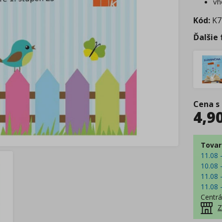
vh
Kód:
K7
Ďalšie
Cena s
4,9
Tovar
11.08 
10.08 
11.08 
11.08 
Centrá
Z