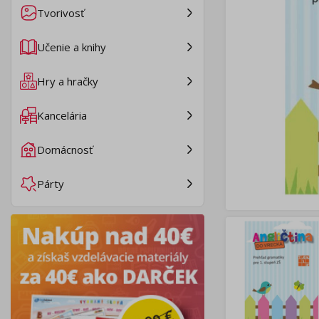
Tvorivosť
Učenie a knihy
Hry a hračky
Kancelária
Domácnosť
Párty