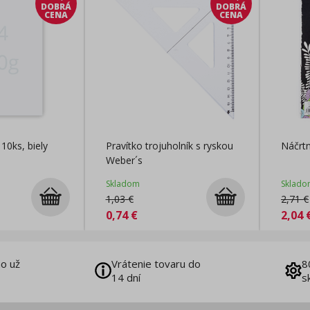
DOBRÁ
DOBRÁ
CENA
CENA
10ks, biely
Pravítko trojuholník s ryskou
Náčrtn
Weber´s
Skladom
Sklado
1,03
€
2,71
€
0,74
€
2,04
o už
Vrátenie tovaru do
8
14 dní
s