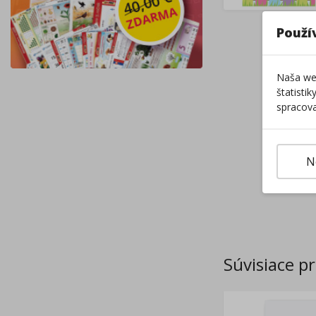
Použí
Naša web
štatisti
spracova
N
Súvisiace p