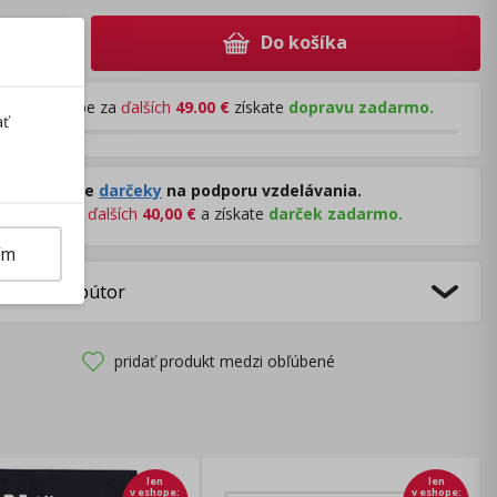
Do košíka
+
Pri nákupe za
ďalších
49.00
€
získate
dopravu zadarmo.
ať
Rozdávame
darčeky
na podporu vzdelávania.
Nakúpte za
ďalších
40,00
€
a získate
darček zadarmo.
ím
bca/Distribútor
pridať produkt medzi obľúbené
len
len
v eshope
:
v eshope
: