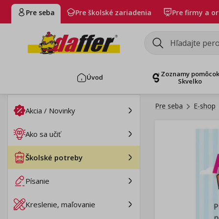
Pre seba
Pre školské zariadenia
Pre firmy a o
Zoznamy pomôco
Úvod
Skvelko
Pre seba
E-shop
Akcia / Novinky
Ako sa učiť
Školské potreby
Písanie
Kreslenie, maľovanie