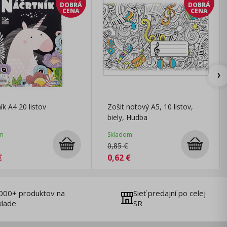
DOBRÁ
DOBRÁ
CENA
CENA
ík A4 20 listov
Zošit notový A5, 10 listov,
biely, Hudba
m
Skladom
0,85
€
€
0,62
€
000+ produktov na
Sieť predajní po celej
klade
SR