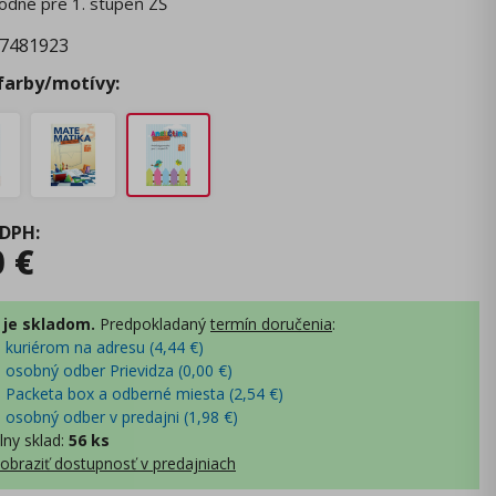
odné pre 1. stupeň ZŠ
7481923
 farby/motívy:
 DPH
:
0
€
 je skladom.
Predpokladaný
termín doručenia
:
- kuriérom na adresu (
4,44
€
)
- osobný odber Prievidza (
0,00
€
)
- Packeta box a odberné miesta (
2,54
€
)
- osobný odber v predajni (
1,98
€
)
lny sklad
:
56 ks
obraziť dostupnosť v predajniach