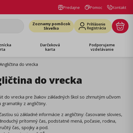
Predajne
Pomoc
Kontakt
Zoznamy pomôcok
Prihlásenie
Skvelko
Registrácia
znícka
Darčeková
Podporujeme
rta
karta
vzdelávanie
Angličtina do vrecka
ličtina do vrecka
it do vrecka pre žiakov základných škol so zhrnutým učivom
 gramatiky z angličtiny.
časťou sú základné informácie z angličtiny: časovanie slovies,
dnoduchý prítomný čas, podstatné mená, počasie, rodina,
ručitý čas, spojky a pod.