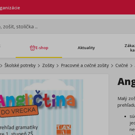
rganizácie
k
Záka
E-shop
Aktuality
ka
Školské potreby
Zošity
Pracovné a cvičné zošity
Cvičné
Ang
Malý zoš
prehľadu
sú
je
ne