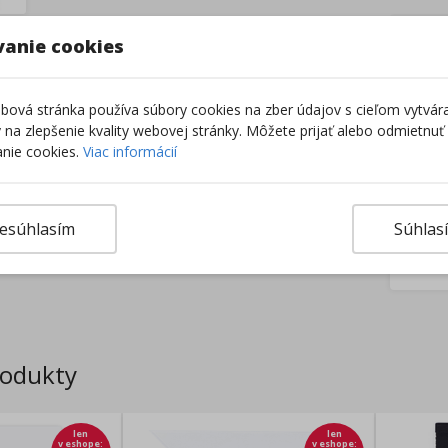
–
vanie cookies
ová stránka používa súbory cookies na zber údajov s cieľom vytvár
ky na zlepšenie kvality webovej stránky. Môžete prijať alebo odmietnuť
nie cookies.
Viac informácií
esúhlasím
Súhlas
Výro
rodukty
len
len
v eshope
:
v eshope
: