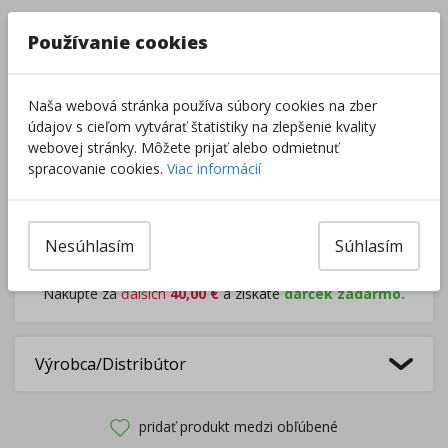
–
+
Používanie cookies
Naša webová stránka používa súbory cookies na zber
Do košíka
údajov s cieľom vytvárať štatistiky na zlepšenie kvality
webovej stránky. Môžete prijať alebo odmietnuť
Pri nákupe za
ďalších
49.00
€
spracovanie cookies.
Viac informácií
získate
dopravu zadarmo.
Nesúhlasím
Súhlasím
Rozdávame
darčeky
na podporu vzdelávania.
Nakúpte za
ďalších
40,00
€
a získate
darček zadarmo.
Výrobca/Distribútor
pridať produkt medzi obľúbené