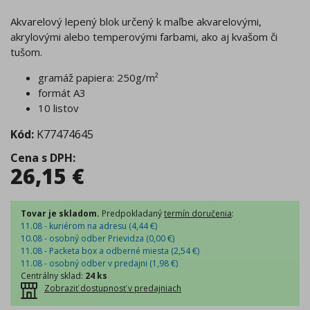
Akvarelový lepený blok určený k maľbe akvarelovými,
akrylovými alebo temperovými farbami, ako aj kvašom či
tušom.
gramáž papiera: 250g/m²
formát A3
10 listov
Kód:
K77474645
Cena s DPH
:
26,15
€
Tovar je skladom.
Predpokladaný
termín doručenia
:
11.08 - kuriérom na adresu (
4,44
€
)
10.08 - osobný odber Prievidza (
0,00
€
)
11.08 - Packeta box a odberné miesta (
2,54
€
)
11.08 - osobný odber v predajni (
1,98
€
)
Centrálny sklad
:
24 ks
Zobraziť dostupnosť v predajniach