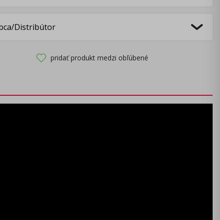
bca/Distribútor
pridať produkt medzi obľúbené