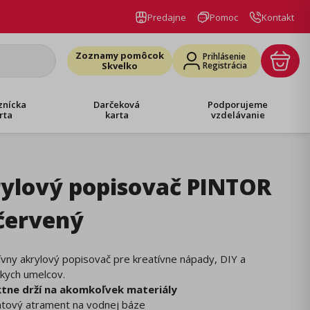
Predajne
Pomoc
Kontakt
Zoznamy pomôcok
Prihlásenie
Skvelko
Registrácia
znícka
Darčeková
Podporujeme
rta
karta
vzdelávanie
ylový popisovač PINTOR
červený
vny akrylový popisovač pre kreatívne nápady, DIY a
kych umelcov.
tne drží na akomkoľvek materiály
ntový atrament na vodnej báze