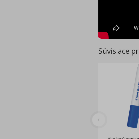
Súvisiace p
Akrylový popi