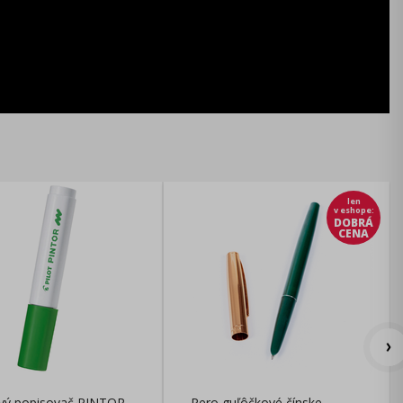
len
v eshope
:
DOBRÁ
CENA
ový popisovač PINTOR
Pero guľôčkové čínske