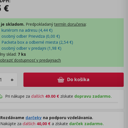
 DPH
:
5
€
 je skladom.
Predpokladaný
termín doručenia
:
- kuriérom na adresu (
4,44
€
)
- osobný odber Prievidza (
0,00
€
)
- Packeta box a odberné miesta (
2,54
€
)
- osobný odber v predajni (
1,98
€
)
lny sklad
:
7 ks
obraziť dostupnosť v predajniach
Do košíka
+
Pri nákupe za
ďalších
49.00
€
získate
dopravu zadarmo.
Rozdávame
darčeky
na podporu vzdelávania.
Nakúpte za
ďalších
40,00
€
a získate
darček zadarmo.