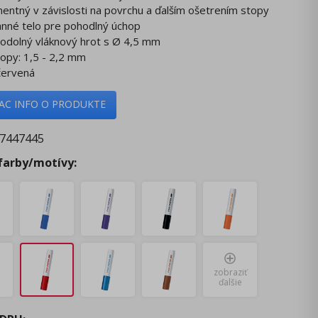
entný v závislosti na povrchu a ďalším ošetrením stopy
anné telo pre pohodlný úchop
oodolný vláknový hrot s Ø 4,5 mm
stopy: 1,5 - 2,2 mm
 červená
IAC INFO O PRODUKTE
7447445
 farby/motívy:
zobraziť
ďalšie