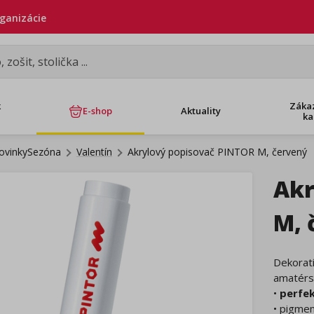
rganizácie
k
Záka
E-shop
Aktuality
ka
ovinkySezóna
Valentín
Akrylový popisovač PINTOR M, červený
Akr
M, 
Dekoratí
amatérs
•
perfek
• pigme