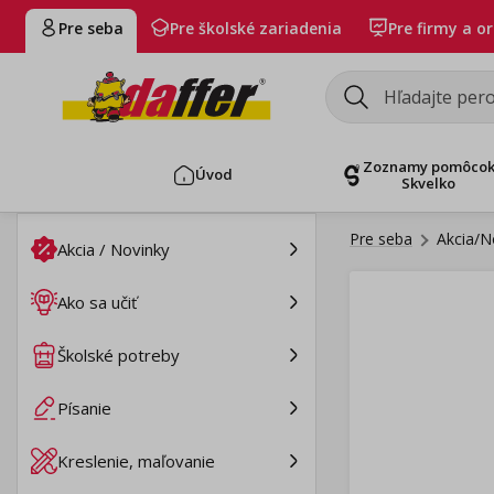
Pre seba
Pre školské zariadenia
Pre firmy a o
Zoznamy pomôco
Úvod
Skvelko
Pre seba
Akcia/N
Akcia / Novinky
Ako sa učiť
Školské potreby
Písanie
Kreslenie, maľovanie