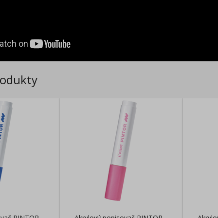
rodukty
sovač PINTOR
Akrylový popisovač PINTOR
Akryl