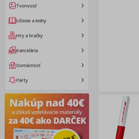
Tvorivosť
Učenie a knihy
Hry a hračky
Kancelária
Domácnosť
Párty