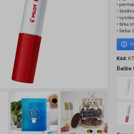
• perman
• šesťhr
• vysok
• šírka 
• farba:
V
Kód:
K7
Ďalšie