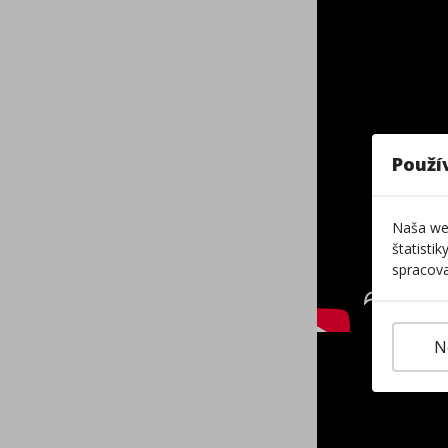
Použí
Naša web
štatisti
spracova
N