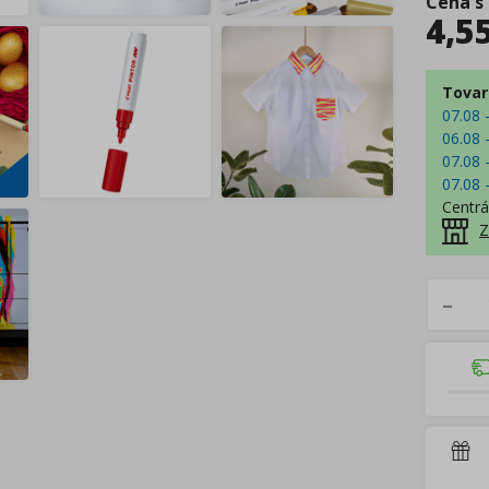
Cena s
4,5
Tovar
07.08 
06.08 
07.08 
07.08 
Centrá
Z
–