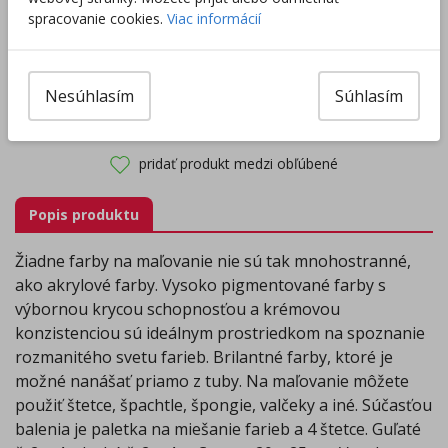
Rozdávame
darčeky
na podporu vzdelávania.
spracovanie cookies.
Viac informácií
Nakúpte za
ďalších
40,00
€
a získate
darček zadarmo.
Nesúhlasím
Súhlasím
Výrobca/Distribútor
pridať produkt medzi obľúbené
Popis produktu
Žiadne farby na maľovanie nie sú tak mnohostranné,
ako akrylové farby. Vysoko pigmentované farby s
výbornou krycou schopnosťou a krémovou
konzistenciou sú ideálnym prostriedkom na spoznanie
rozmanitého svetu farieb. Brilantné farby, ktoré je
možné nanášať priamo z tuby. Na maľovanie môžete
použiť štetce, špachtle, špongie, valčeky a iné. Súčasťou
balenia je paletka na miešanie farieb a 4 štetce. Guľaté