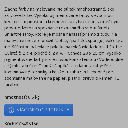
Žiadne farby na maľovanie nie sú tak mnohostranné, ako
akrylové farby. Vysoko pigmentované farby s výbornou
krycou schopnosťou a krémovou konzistenciou sú ideálnym
prostriedkom na spoznanie rozmanitého svetu farieb.
Brilantné farby, ktoré je možné nanášať priamo z tuby. Na
maľovanie môžete použiť štetce, špachtle, špongie, valčeky a
iné. Súčasťou balenia je paletka na miešanie farieb a 4 štetce.
Guľaté č. 2 a 4. ploché č. 2 a 4. + Canvas 20 x 25 cm· Vysoko
pigmentované farby s krémovou konzistenciou · Vodeodolné
a rýchlo schnúce· Okamžitá aplikácia priamo z tuby· Pre
kombinované techniky a koláže· 1 tuba 9 ml· Vhodné pre
spontánne maľovanie na papier, plátno, drevo či kameň· 12
farebné
hmotnosť:
0.5 kg
VIAC INFO O PRODUKTE
Kód:
K77485156