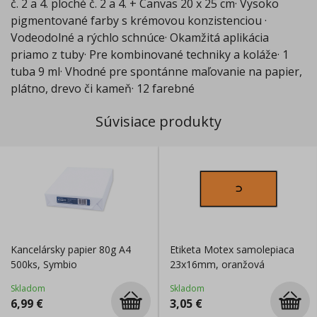
č. 2 a 4. ploché č. 2 a 4. + Canvas 20 x 25 cm· Vysoko
pigmentované farby s krémovou konzistenciou ·
Vodeodolné a rýchlo schnúce· Okamžitá aplikácia
priamo z tuby· Pre kombinované techniky a koláže· 1
tuba 9 ml· Vhodné pre spontánne maľovanie na papier,
plátno, drevo či kameň· 12 farebné
Súvisiace produkty
Kancelársky papier 80g A4
Etiketa Motex samolepiaca
500ks, Symbio
23x16mm, oranžová
Skladom
Skladom
6,99
€
3,05
€