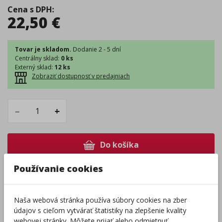
Cena s DPH
:
22,50
€
Tovar je skladom.
Dodanie 2 - 5 dní
Centrálny sklad
:
0 ks
Externý sklad
:
12 ks
Zobraziť dostupnosť v predajniach
–
+
Do košíka
Používanie cookies
Pri nákupe za
ďalších
49.00
€
získate
dopravu zadarmo.
Naša webová stránka používa súbory cookies na zber
údajov s cieľom vytvárať štatistiky na zlepšenie kvality
webovej stránky. Môžete prijať alebo odmietnuť