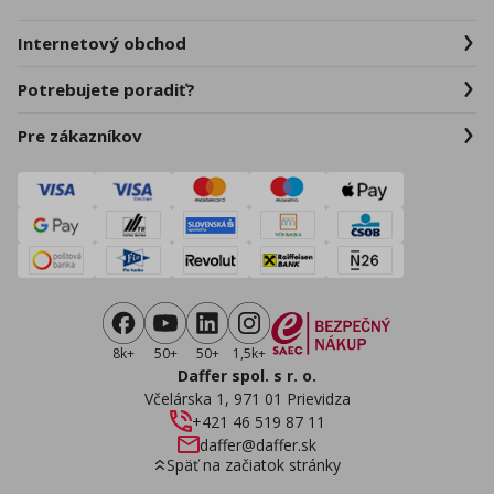
Internetový obchod
Potrebujete poradiť?
Pre zákazníkov
8k+
50+
50+
1,5k+
Daffer spol. s r. o.
Včelárska 1, 971 01 Prievidza
+421 46 519 87 11
daffer@daffer.sk
Späť na začiatok stránky