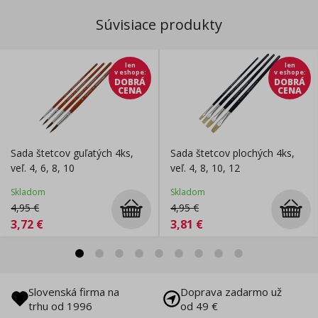
Súvisiace produkty
len
len
v eshope
:
v eshope
:
DOBRÁ
DOBRÁ
CENA
CENA
Sada štetcov guľatých 4ks,
Sada štetcov plochých 4ks,
veľ. 4, 6, 8, 10
veľ. 4, 8, 10, 12
Skladom
Skladom
4,95
€
4,95
€
3,72
€
3,81
€
Slovenská firma na
Doprava zadarmo už
trhu od 1996
od 49 €