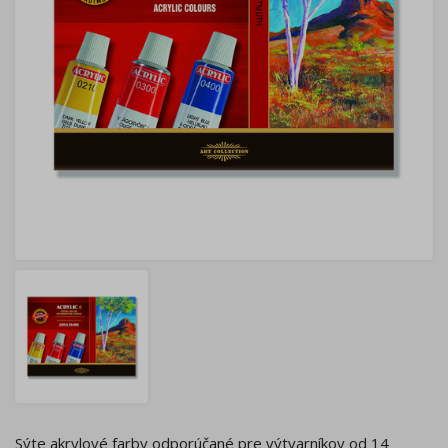
Sýte akrylové farby odporúčané pre výtvarníkov od 14