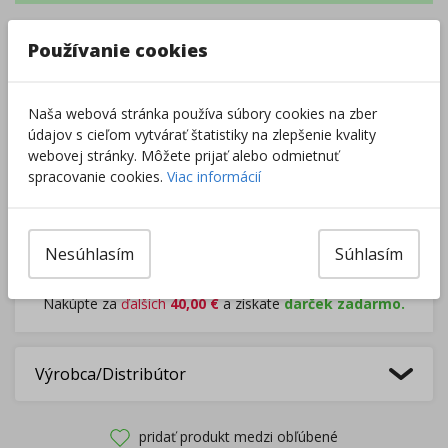
–
+
Používanie cookies
Naša webová stránka používa súbory cookies na zber
Do košíka
údajov s cieľom vytvárať štatistiky na zlepšenie kvality
webovej stránky. Môžete prijať alebo odmietnuť
Pri nákupe za
ďalších
49.00
€
spracovanie cookies.
Viac informácií
získate
dopravu zadarmo.
Nesúhlasím
Súhlasím
Rozdávame
darčeky
na podporu vzdelávania.
Nakúpte za
ďalších
40,00
€
a získate
darček zadarmo.
Výrobca/Distribútor
pridať produkt medzi obľúbené