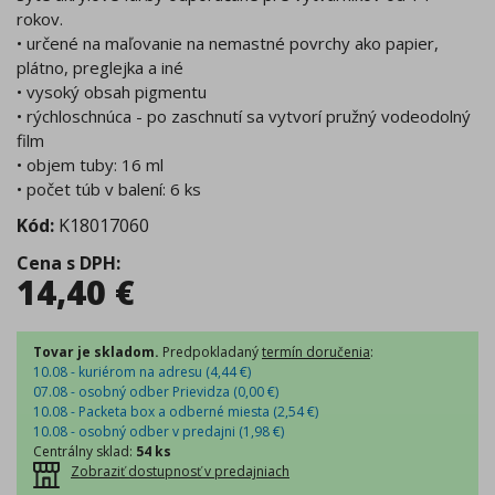
rokov.
• určené na maľovanie na nemastné povrchy ako papier,
plátno, preglejka a iné
• vysoký obsah pigmentu
• rýchloschnúca - po zaschnutí sa vytvorí pružný vodeodolný
film
• objem tuby: 16 ml
• počet túb v balení: 6 ks
Kód:
K18017060
Cena s DPH
:
14,40
€
Tovar je skladom.
Predpokladaný
termín doručenia
:
10.08 - kuriérom na adresu (
4,44
€
)
07.08 - osobný odber Prievidza (
0,00
€
)
10.08 - Packeta box a odberné miesta (
2,54
€
)
10.08 - osobný odber v predajni (
1,98
€
)
Centrálny sklad
:
54 ks
Zobraziť dostupnosť v predajniach