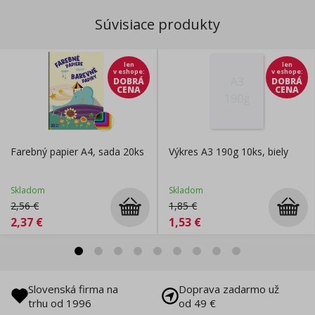
Súvisiace produkty
len
len
v eshope
:
v eshope
:
DOBRÁ
DOBRÁ
CENA
CENA
Farebný papier A4, sada 20ks
Výkres A3 190g 10ks, biely
Skladom
Skladom
2,56
€
1,85
€
2,37
€
1,53
€
Slovenská firma na
Doprava zadarmo už
trhu od 1996
od 49 €