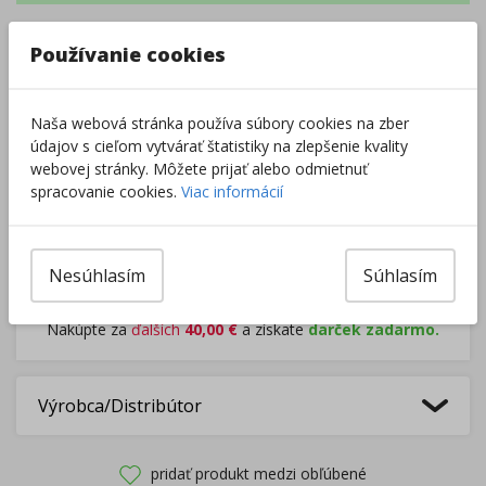
–
+
Používanie cookies
Naša webová stránka používa súbory cookies na zber
Do košíka
údajov s cieľom vytvárať štatistiky na zlepšenie kvality
webovej stránky. Môžete prijať alebo odmietnuť
Pri nákupe za
ďalších
49.00
€
spracovanie cookies.
Viac informácií
získate
dopravu zadarmo.
Nesúhlasím
Súhlasím
Rozdávame
darčeky
na podporu vzdelávania.
Nakúpte za
ďalších
40,00
€
a získate
darček zadarmo.
Výrobca/Distribútor
pridať produkt medzi obľúbené