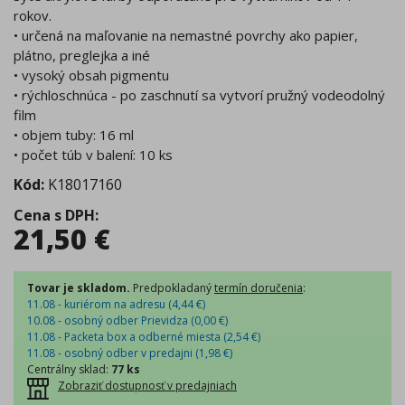
rokov.
• určená na maľovanie na nemastné povrchy ako papier,
plátno, preglejka a iné
• vysoký obsah pigmentu
• rýchloschnúca - po zaschnutí sa vytvorí pružný vodeodolný
film
• objem tuby: 16 ml
• počet túb v balení: 10 ks
Kód:
K18017160
Cena s DPH
:
21,50
€
Tovar je skladom.
Predpokladaný
termín doručenia
:
11.08 - kuriérom na adresu (
4,44
€
)
10.08 - osobný odber Prievidza (
0,00
€
)
11.08 - Packeta box a odberné miesta (
2,54
€
)
11.08 - osobný odber v predajni (
1,98
€
)
Centrálny sklad
:
77 ks
Zobraziť dostupnosť v predajniach