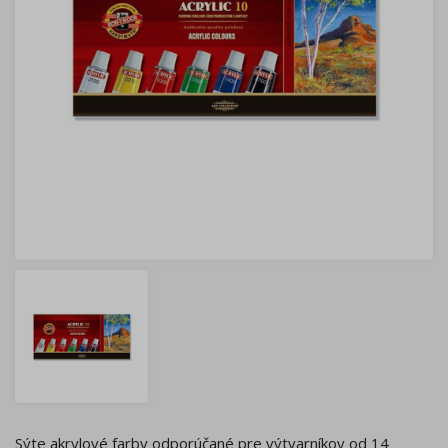
Sýte akrylové farby odporúčané pre výtvarníkov od 14