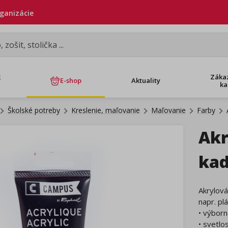
rganizácie
k
Záka
E-shop
Aktuality
ka
Školské potreby
Kreslenie, maľovanie
Maľovanie
Farby
Akr
ka
Akrylov
napr. pl
• výborn
• svetlo