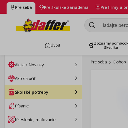
Pre seba
Pre školské zariadenia
Pre firmy a o
Zoznamy pomôco
Úvod
Skvelko
Pre seba
E-shop
Akcia / Novinky
Ako sa učiť
Školské potreby
Písanie
Kreslenie, maľovanie