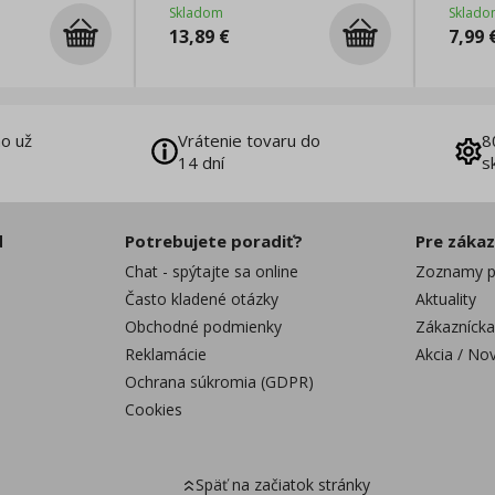
Skladom
Sklado
13,89
€
7,99
o už
Vrátenie tovaru do
8
14 dní
s
d
Potrebujete poradiť?
Pre záka
Chat - spýtajte sa online
Zoznamy p
Často kladené otázky
Aktuality
Obchodné podmienky
Zákaznícka
Reklamácie
Akcia / No
Ochrana súkromia (GDPR)
Cookies
Späť na začiatok stránky