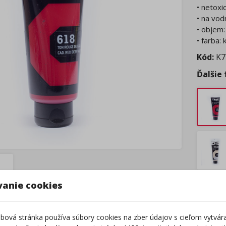
• netoxi
• na vod
• objem:
• farba:
Kód:
K7
Ďalšie
vanie cookies
Tovar
Tento 
Z
ová stránka používa súbory cookies na zber údajov s cieľom vytvár