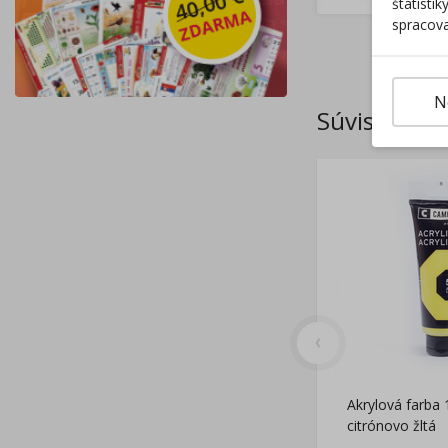
štatisti
spracova
N
Súvisiace p
Akrylová farba 
citrónovo žltá