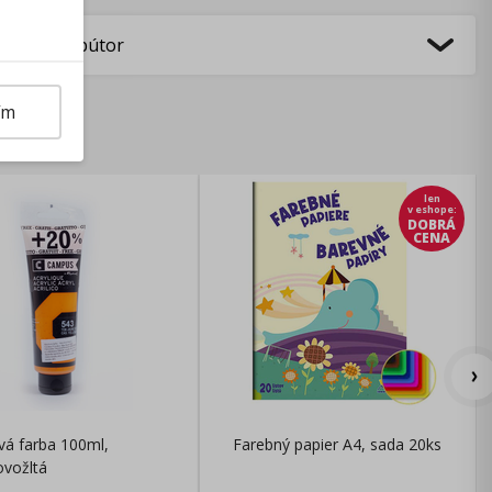
bca/Distribútor
ím
len
v eshope
:
DOBRÁ
CENA
vá farba 100ml,
Farebný papier A4, sada 20ks
ovožltá