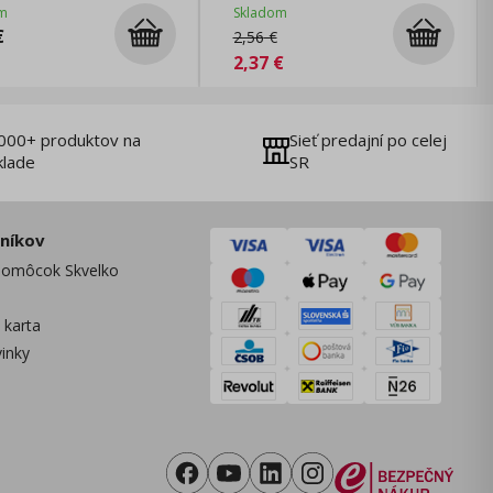
m
Skladom
€
2,56
€
2,37
€
000+ produktov na
Sieť predajní po celej
klade
SR
zníkov
omôcok Skvelko
 karta
vinky