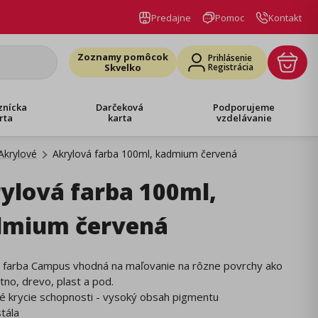
Predajne
Pomoc
Kontakt
Zoznamy pomôcok
Prihlásenie
Skvelko
Registrácia
znícka
Darčeková
Podporujeme
rta
karta
vzdelávanie
Akrylové
Akrylová farba 100ml, kadmium červená
ylová farba 100ml,
dmium červená
á farba Campus vhodná na maľovanie na rôzne povrchy ako
átno, drevo, plast a pod.
é krycie schopnosti - vysoký obsah pigmentu
stála