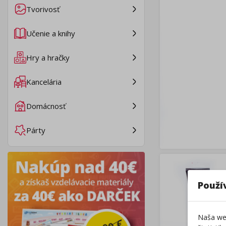
Tvorivosť
Učenie a knihy
Hry a hračky
Kancelária
Domácnosť
Párty
Použí
Naša web