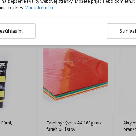
ky na zlepšenie kvality webovej stránky. Môžete prijať alebo odmietnuť
nie cookies.
Viac informácií
Výro
esúhlasím
Súhlas
rodukty
100ml,
Farebný výkres A4 160g mix
Akrylo
farieb 60 listov
oranž