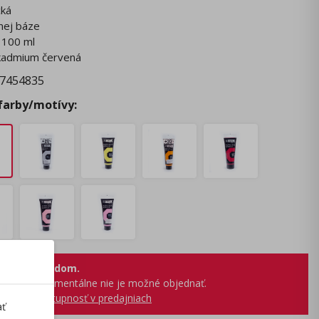
cká
nej báze
 100 ml
 kadmium červená
7454835
 farby/motívy:
 nie je skladom.
produkt momentálne nie je možné objednať.
obraziť dostupnosť v predajniach
ať