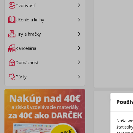
Tvorivosť
Učenie a knihy
Hry a hračky
Kancelária
Domácnosť
Párty
Použí
Naša web
štatisti