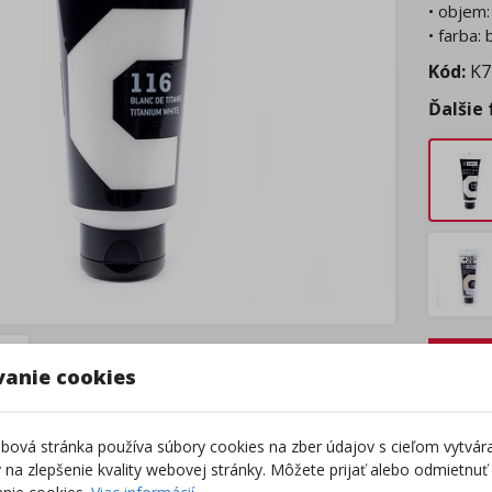
• objem:
• farba: 
Kód:
K7
Ďalšie
Tovar
vanie cookies
Tento 
Z
ová stránka používa súbory cookies na zber údajov s cieľom vytvár
ky na zlepšenie kvality webovej stránky. Môžete prijať alebo odmietnuť
Výro