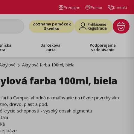
Predajne
Pomoc
Kontakt
Zoznamy pomôcok
Prihlásenie
Skvelko
Registrácia
znícka
Darčeková
Podporujeme
rta
karta
vzdelávanie
Akrylové
Akrylová farba 100ml, biela
ylová farba 100ml, biela
á farba Campus vhodná na maľovanie na rôzne povrchy ako
átno, drevo, plast a pod.
é krycie schopnosti - vysoký obsah pigmentu
stála
cká
nej báze