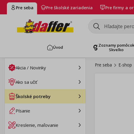
Pre seba
Pre školské zariadenia
Pre firmy a o
Zoznamy pomôco
Úvod
Skvelko
Pre seba
E-shop
Akcia / Novinky
Ako sa učiť
Školské potreby
Písanie
Kreslenie, maľovanie