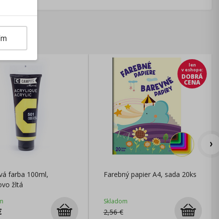
ím
len
v eshope
:
DOBRÁ
CENA
vá farba 100ml,
Farebný papier A4, sada 20ks
ovo žltá
m
Skladom
€
2,56
€