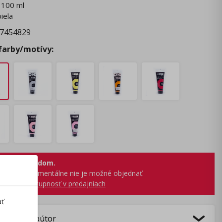
 100 ml
biela
7454829
 farby/motívy:
 nie je skladom.
produkt momentálne nie je možné objednať.
obraziť dostupnosť v predajniach
ať
bca/Distribútor