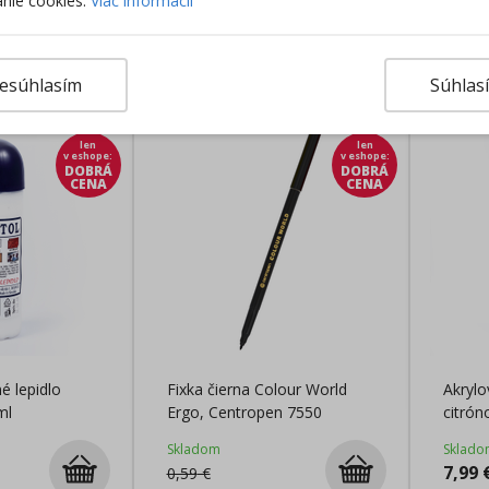
nie cookies.
Viac informácií
rodukty
esúhlasím
Súhlas
len
len
v eshope
:
v eshope
:
DOBRÁ
DOBRÁ
CENA
CENA
é lepidlo
Fixka čierna Colour World
Akrylo
ml
Ergo, Centropen 7550
citrón
Skladom
Sklado
7,99
0,59
€