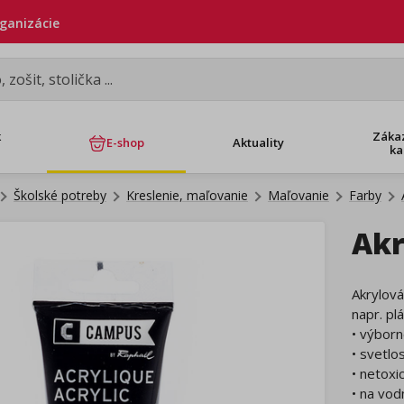
rganizácie
k
Záka
E-shop
Aktuality
ka
Školské potreby
Kreslenie, maľovanie
Maľovanie
Farby
Akr
Akrylov
napr. pl
• výborn
• svetlo
• netoxi
• na vod