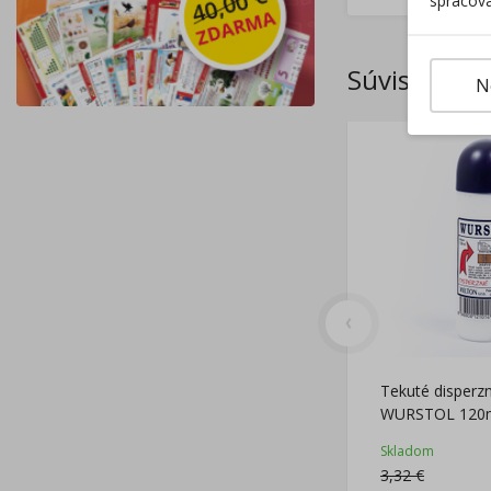
spracova
Súvisiace p
N
Tekuté disperzn
WURSTOL 120
Skladom
3,32
€